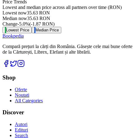
Price Trends
Lowest and median price across all partners over time
(RON)
Lowest now
35.63
RON
Median now
35.63
RON
Change
-5.0
%
(
-1.87
RON
)
Lowest Price
Median Price
Bookpedia
Compară prețuri la cărți din România. Găsește cele mai bune oferte
de la Cărturești, Librex, Elefant și alte librării.
Facebook
Twitter
Instagram
Shop
Oferte
Noutati
All Categories
Discover
Autori
Edituri
Search