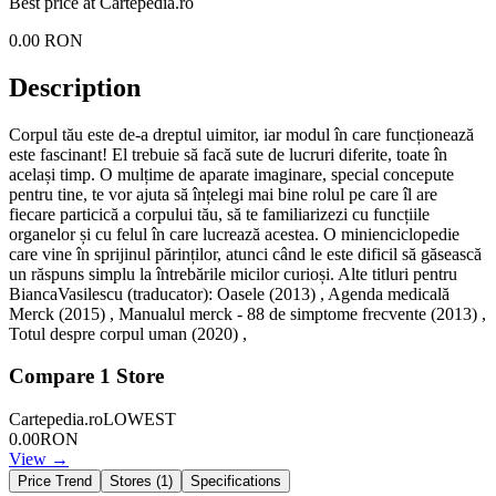
Best price at
Cartepedia.ro
0.00
RON
Description
Corpul tău este de-a dreptul uimitor, iar modul în care funcționează
este fascinant! El trebuie să facă sute de lucruri diferite, toate în
același timp. O mulțime de aparate imaginare, special concepute
pentru tine, te vor ajuta să înțelegi mai bine rolul pe care îl are
fiecare particică a corpului tău, să te familiarizezi cu funcțiile
organelor și cu felul în care lucrează acestea. O minienciclopedie
care vine în sprijinul părinților, atunci când le este dificil să găsească
un răspuns simplu la întrebările micilor curioși. Alte titluri pentru
BiancaVasilescu (traducator): Oasele (2013) , Agenda medicală
Merck (2015) , Manualul merck - 88 de simptome frecvente (2013) ,
Totul despre corpul uman (2020) ,
Compare
1
Store
Cartepedia.ro
LOWEST
0.00
RON
View →
Price Trend
Stores (
1
)
Specifications