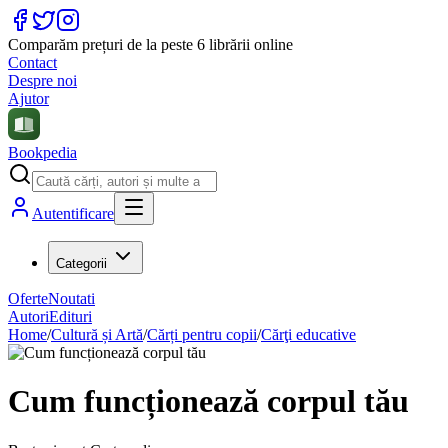
Comparăm prețuri de la peste 6 librării online
Contact
Despre noi
Ajutor
Bookpedia
Autentificare
Categorii
Oferte
Noutati
Autori
Edituri
Home
/
Cultură și Artă
/
Cărți pentru copii
/
Cărţi educative
Cum funcționează corpul tău