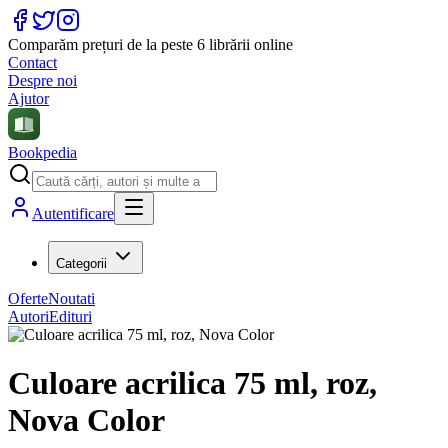
Comparăm prețuri de la peste 6 librării online
Contact
Despre noi
Ajutor
Bookpedia
Autentificare
Categorii
Oferte
Noutati
Autori
Edituri
Culoare acrilica 75 ml, roz,
Nova Color