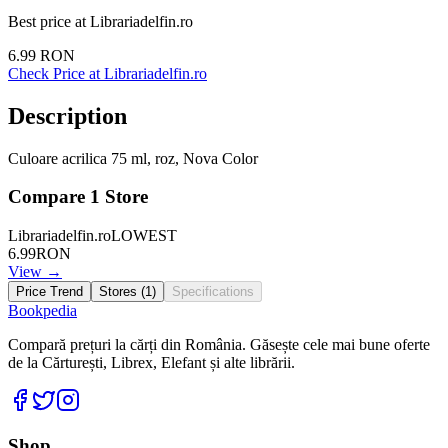
Best price at
Librariadelfin.ro
6.99
RON
Check Price at
Librariadelfin.ro
Description
Culoare acrilica 75 ml, roz, Nova Color
Compare
1
Store
Librariadelfin.ro
LOWEST
6.99
RON
View →
Price Trend
Stores (
1
)
Specifications
Bookpedia
Compară prețuri la cărți din România. Găsește cele mai bune oferte
de la Cărturești, Librex, Elefant și alte librării.
Facebook
Twitter
Instagram
Shop