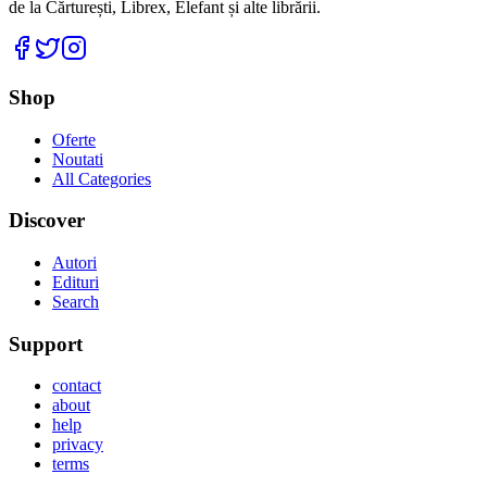
de la Cărturești, Librex, Elefant și alte librării.
Facebook
Twitter
Instagram
Shop
Oferte
Noutati
All Categories
Discover
Autori
Edituri
Search
Support
contact
about
help
privacy
terms