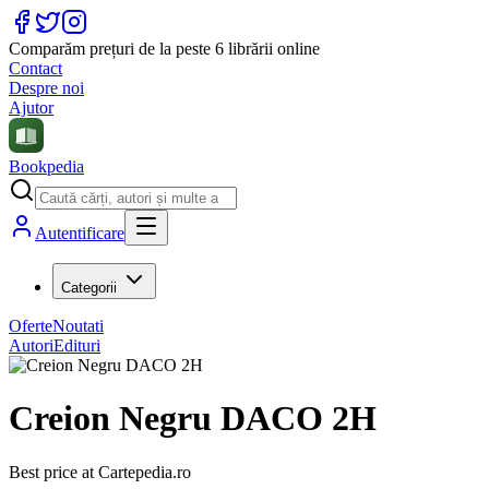
Comparăm prețuri de la peste 6 librării online
Contact
Despre noi
Ajutor
Bookpedia
Autentificare
Categorii
Oferte
Noutati
Autori
Edituri
Creion Negru DACO 2H
Best price at
Cartepedia.ro