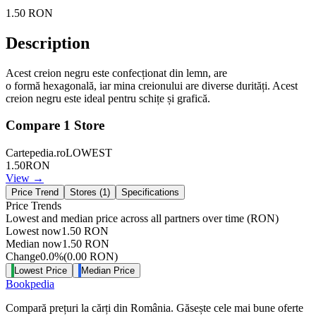
1.50
RON
Description
Acest creion negru este confecționat din lemn, are
o formă hexagonală, iar mina creionului are diverse durități. Acest
creion negru este ideal pentru schițe și grafică.
Compare
1
Store
Cartepedia.ro
LOWEST
1.50
RON
View →
Price Trend
Stores (
1
)
Specifications
Price Trends
Lowest and median price across all partners over time
(RON)
Lowest now
1.50
RON
Median now
1.50
RON
Change
0.0
%
(
0.00
RON
)
Lowest Price
Median Price
Bookpedia
Compară prețuri la cărți din România. Găsește cele mai bune oferte