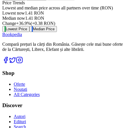
Price Trends
Lowest and median price across all partners over time
(RON)
Lowest now
1.41
RON
Median now
1.41
RON
Change
+
36.9
%
(
+
0.38
RON
)
Lowest Price
Median Price
Bookpedia
Compară prețuri la cărți din România. Găsește cele mai bune oferte
de la Cărturești, Librex, Elefant și alte librării.
Facebook
Twitter
Instagram
Shop
Oferte
Noutati
All Categories
Discover
Autori
Edituri
Search