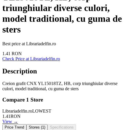
triunghiular diverse culori,
model traditional, cu guma de
sters
Best price at
Librariadelfin.ro
1.41
RON
Check Price at
Librariadelfin.ro
Description
Creion grafit CNX YL15018TZ, HB, corp triunghiular diverse
culori, model traditional, cu guma de sters
Compare
1
Store
Librariadelfin.ro
LOWEST
1.41
RON
View →
Price Trend
Stores (
1
)
Specifications