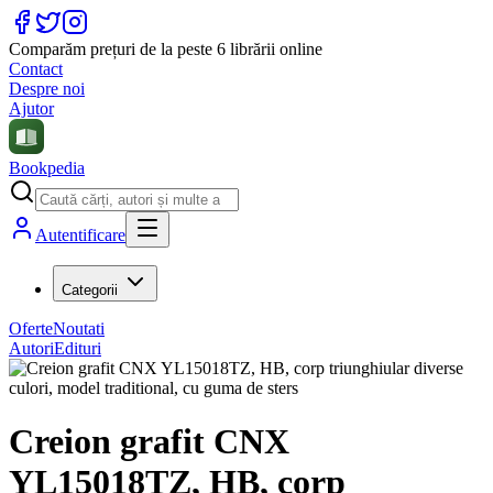
Comparăm prețuri de la peste 6 librării online
Contact
Despre noi
Ajutor
Bookpedia
Autentificare
Categorii
Oferte
Noutati
Autori
Edituri
Creion grafit CNX
YL15018TZ, HB, corp