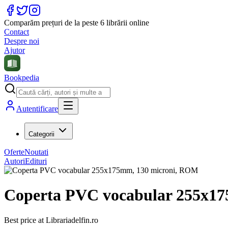
Comparăm prețuri de la peste 6 librării online
Contact
Despre noi
Ajutor
Bookpedia
Autentificare
Categorii
Oferte
Noutati
Autori
Edituri
Coperta PVC vocabular 255x1
Best price at
Librariadelfin.ro