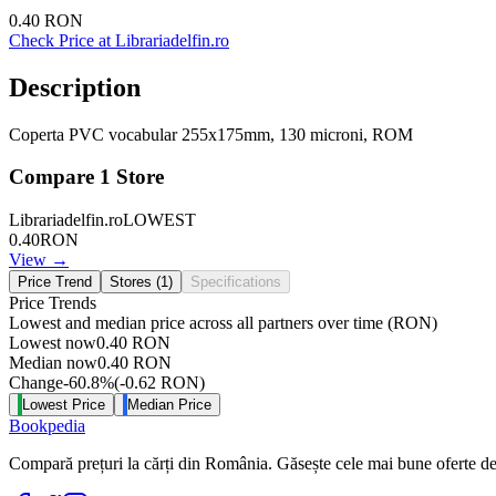
0.40
RON
Check Price at
Librariadelfin.ro
Description
Coperta PVC vocabular 255x175mm, 130 microni, ROM
Compare
1
Store
Librariadelfin.ro
LOWEST
0.40
RON
View →
Price Trend
Stores (
1
)
Specifications
Price Trends
Lowest and median price across all partners over time
(RON)
Lowest now
0.40
RON
Median now
0.40
RON
Change
-60.8
%
(
-0.62
RON
)
Lowest Price
Median Price
Bookpedia
Compară prețuri la cărți din România. Găsește cele mai bune oferte de la