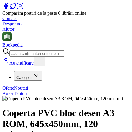
Comparăm prețuri de la peste 6 librării online
Contact
Despre noi
Ajutor
Bookpedia
Autentificare
Categorii
Oferte
Noutati
Autori
Edituri
Coperta PVC bloc desen A3
ROM, 645x450mm, 120