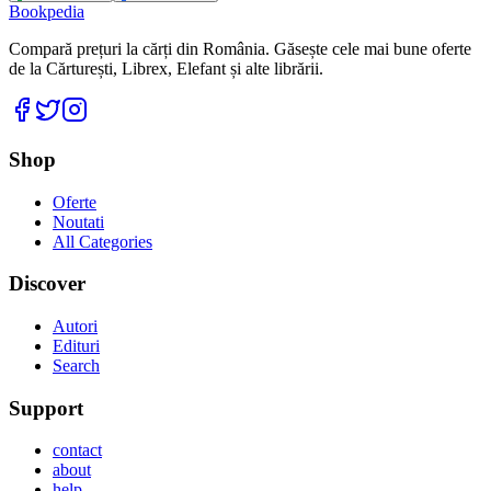
Bookpedia
Compară prețuri la cărți din România. Găsește cele mai bune oferte
de la Cărturești, Librex, Elefant și alte librării.
Facebook
Twitter
Instagram
Shop
Oferte
Noutati
All Categories
Discover
Autori
Edituri
Search
Support
contact
about
help