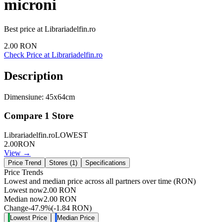
microni
Best price at
Librariadelfin.ro
2.00
RON
Check Price at
Librariadelfin.ro
Description
Dimensiune: 45x64cm
Compare
1
Store
Librariadelfin.ro
LOWEST
2.00
RON
View →
Price Trend
Stores (
1
)
Specifications
Price Trends
Lowest and median price across all partners over time
(RON)
Lowest now
2.00
RON
Median now
2.00
RON
Change
-47.9
%
(
-1.84
RON
)
Lowest Price
Median Price