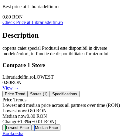
Best price at
Librariadelfin.ro
0.80
RON
Check Price at
Librariadelfin.ro
Description
coperta caiet special Produsul este disponibil in diverse
modele/culori, in functie de disponibilitatea furnizorului.
Compare
1
Store
Librariadelfin.ro
LOWEST
0.80
RON
View →
Price Trend
Stores (
1
)
Specifications
Price Trends
Lowest and median price across all partners over time
(RON)
Lowest now
0.80
RON
Median now
0.80
RON
Change
+
1.3
%
(
+
0.01
RON
)
Lowest Price
Median Price
Bookpedia