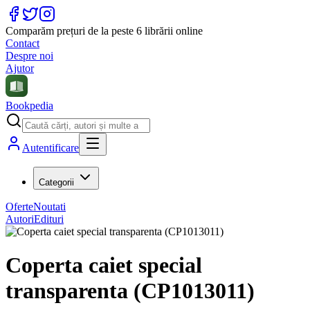
Comparăm prețuri de la peste 6 librării online
Contact
Despre noi
Ajutor
Bookpedia
Autentificare
Categorii
Oferte
Noutati
Autori
Edituri
Coperta caiet special
transparenta (CP1013011)