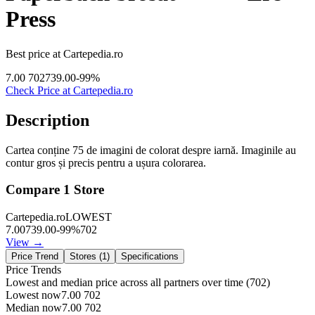
Press
Best price at
Cartepedia.ro
7.00
702
739.00
-
99
%
Check Price at
Cartepedia.ro
Description
Cartea conține 75 de imagini de colorat despre iarnă. Imaginile au
contur gros și precis pentru a ușura colorarea.
Compare
1
Store
Cartepedia.ro
LOWEST
7.00
739.00
-
99
%
702
View →
Price Trend
Stores (
1
)
Specifications
Price Trends
Lowest and median price across all partners over time
(702)
Lowest now
7.00
702
Median now
7.00
702