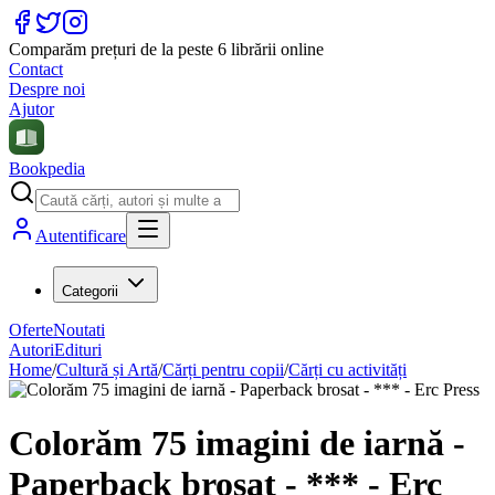
Comparăm prețuri de la peste 6 librării online
Contact
Despre noi
Ajutor
Bookpedia
Autentificare
Categorii
Oferte
Noutati
Autori
Edituri
Home
/
Cultură și Artă
/
Cărți pentru copii
/
Cărți cu activități
Colorăm 75 imagini de iarnă -
Paperback brosat - *** - Erc