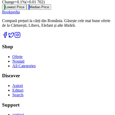
Change
+
0.1
%
(
+
0.01
702
)
Lowest Price
Median Price
Bookpedia
Compară prețuri la cărți din România. Găsește cele mai bune oferte
de la Cărturești, Librex, Elefant și alte librării.
Facebook
Twitter
Instagram
Shop
Oferte
Noutati
All Categories
Discover
Autori
Edituri
Search
Support
contact