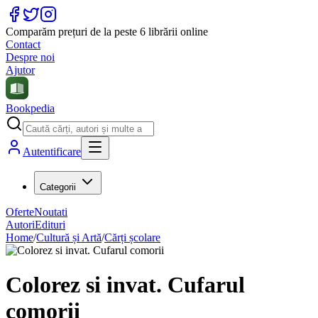
Comparăm prețuri de la peste 6 librării online
Contact
Despre noi
Ajutor
Bookpedia
Autentificare
Categorii
Oferte
Noutati
Autori
Edituri
Home
/
Cultură și Artă
/
Cărți școlare
Colorez si invat. Cufarul
comorii