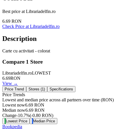
Best price at
Librariadelfin.ro
6.69
RON
Check Price at
Librariadelfin.ro
Description
Carte cu activitati - colorat
Compare
1
Store
Librariadelfin.ro
LOWEST
6.69
RON
View →
Price Trend
Stores (
1
)
Specifications
Price Trends
Lowest and median price across all partners over time
(RON)
Lowest now
6.69
RON
Median now
6.69
RON
Change
-10.7
%
(
-0.80
RON
)
Lowest Price
Median Price
Bookpedia