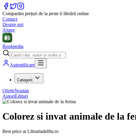
Comparăm prețuri de la peste 6 librării online
Contact
Despre noi
Ajutor
Bookpedia
Autentificare
Categorii
Oferte
Noutati
Autori
Edituri
Colorez si invat animale de la f
Best price at
Librariadelfin.ro