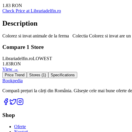
1.83
RON
Check Price at
Librariadelfin.ro
Description
Colorez si invat animale de la ferma Colectia Colorez si invat are un f
Compare
1
Store
Librariadelfin.ro
LOWEST
1.83
RON
View →
Price Trend
Stores (
1
)
Specifications
Bookpedia
Compară prețuri la cărți din România. Găsește cele mai bune oferte de la
Facebook
Twitter
Instagram
Shop
Oferte
Noutati