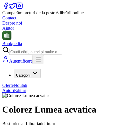
Comparăm prețuri de la peste 6 librării online
Contact
Despre noi
Ajutor
Bookpedia
Autentificare
Categorii
Oferte
Noutati
Autori
Edituri
Colorez Lumea acvatica
Best price at
Librariadelfin.ro