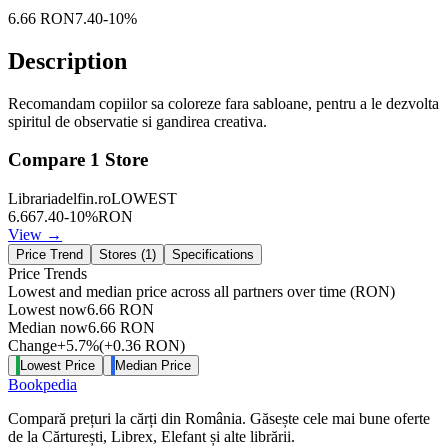
6.66
RON
7.40
-
10
%
Description
Recomandam copiilor sa coloreze fara sabloane, pentru a le dezvolta
spiritul de observatie si gandirea creativa.
Compare
1
Store
Librariadelfin.ro
LOWEST
6.66
7.40
-
10
%
RON
View →
Price Trend
Stores (
1
)
Specifications
Price Trends
Lowest and median price across all partners over time
(RON)
Lowest now
6.66
RON
Median now
6.66
RON
Change
+
5.7
%
(
+
0.36
RON
)
Lowest Price
Median Price
Bookpedia
Compară prețuri la cărți din România. Găsește cele mai bune oferte
de la Cărturești, Librex, Elefant și alte librării.