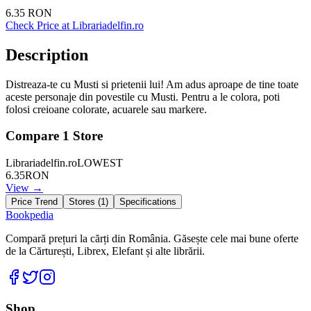
6.35
RON
Check Price at
Librariadelfin.ro
Description
Distreaza-te cu Musti si prietenii lui! Am adus aproape de tine toate
aceste personaje din povestile cu Musti. Pentru a le colora, poti
folosi creioane colorate, acuarele sau markere.
Compare
1
Store
Librariadelfin.ro
LOWEST
6.35
RON
View →
Price Trend
Stores (
1
)
Specifications
Bookpedia
Compară prețuri la cărți din România. Găsește cele mai bune oferte
de la Cărturești, Librex, Elefant și alte librării.
Facebook
Twitter
Instagram
Shop