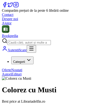
Comparăm prețuri de la peste 6 librării online
Contact
Despre noi
Ajutor
Bookpedia
Autentificare
Categorii
Oferte
Noutati
Autori
Edituri
Colorez cu Musti
Best price at
Librariadelfin.ro