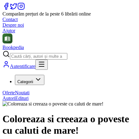
Comparăm prețuri de la peste 6 librării online
Contact
Despre noi
Ajutor
Bookpedia
Autentificare
Categorii
Oferte
Noutati
Autori
Edituri
Coloreaza si creeaza o poveste
cu caluti de mare!