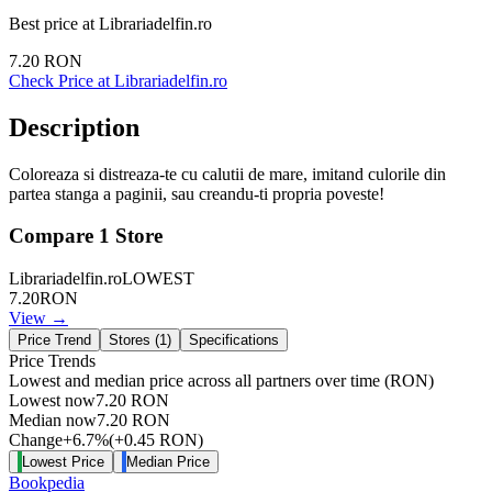
Best price at
Librariadelfin.ro
7.20
RON
Check Price at
Librariadelfin.ro
Description
Coloreaza si distreaza-te cu calutii de mare, imitand culorile din
partea stanga a paginii, sau creandu-ti propria poveste!
Compare
1
Store
Librariadelfin.ro
LOWEST
7.20
RON
View →
Price Trend
Stores (
1
)
Specifications
Price Trends
Lowest and median price across all partners over time
(RON)
Lowest now
7.20
RON
Median now
7.20
RON
Change
+
6.7
%
(
+
0.45
RON
)
Lowest Price
Median Price
Bookpedia