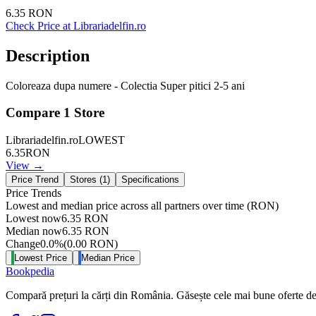
6.35
RON
Check Price at
Librariadelfin.ro
Description
Coloreaza dupa numere - Colectia Super pitici 2-5 ani
Compare
1
Store
Librariadelfin.ro
LOWEST
6.35
RON
View →
Price Trend
Stores (
1
)
Specifications
Price Trends
Lowest and median price across all partners over time
(RON)
Lowest now
6.35
RON
Median now
6.35
RON
Change
0.0
%
(
0.00
RON
)
Lowest Price
Median Price
Bookpedia
Compară prețuri la cărți din România. Găsește cele mai bune oferte de la