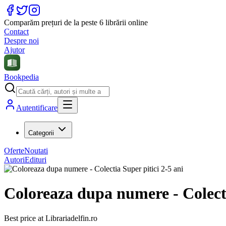
Comparăm prețuri de la peste 6 librării online
Contact
Despre noi
Ajutor
Bookpedia
Autentificare
Categorii
Oferte
Noutati
Autori
Edituri
Coloreaza dupa numere - Colecti
Best price at
Librariadelfin.ro