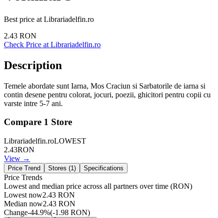
Best price at
Librariadelfin.ro
2.43
RON
Check Price at
Librariadelfin.ro
Description
Temele abordate sunt Iarna, Mos Craciun si Sarbatorile de iarna si
contin desene pentru colorat, jocuri, poezii, ghicitori pentru copii cu
varste intre 5-7 ani.
Compare
1
Store
Librariadelfin.ro
LOWEST
2.43
RON
View →
Price Trend
Stores (
1
)
Specifications
Price Trends
Lowest and median price across all partners over time
(RON)
Lowest now
2.43
RON
Median now
2.43
RON
Change
-44.9
%
(
-1.98
RON
)