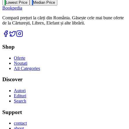
Lowest Price
Median Price
Bookpedia
Compară prețuri la cărți din România. Găsește cele mai bune oferte
de la Cărturești, Librex, Elefant și alte librării.
Facebook
Twitter
Instagram
Shop
Oferte
Noutati
All Categories
Discover
Autori
Edituri
Search
Support
contact
about