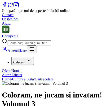
Comparăm prețuri de la peste 6 librării online
Contact
Despre noi
Ajutor
Bookpedia
Autentificare
Categorii
Oferte
Noutati
Autori
Edituri
Home
/
Cultură și Artă
/
Cărți școlare
Coloram, ne jucam si invatam!
Volumul 3