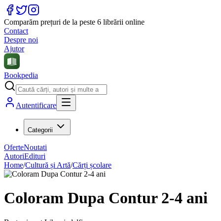
Comparăm prețuri de la peste 6 librării online
Contact
Despre noi
Ajutor
Bookpedia
Autentificare
Categorii
Oferte
Noutati
Autori
Edituri
Home
/
Cultură și Artă
/
Cărți școlare
Coloram Dupa Contur 2-4 ani