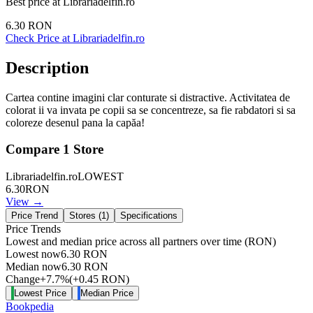
Best price at
Librariadelfin.ro
6.30
RON
Check Price at
Librariadelfin.ro
Description
Cartea contine imagini clar conturate si distractive. Activitatea de
colorat ii va invata pe copii sa se concentreze, sa fie rabdatori si sa
coloreze desenul pana la capăa!
Compare
1
Store
Librariadelfin.ro
LOWEST
6.30
RON
View →
Price Trend
Stores (
1
)
Specifications
Price Trends
Lowest and median price across all partners over time
(RON)
Lowest now
6.30
RON
Median now
6.30
RON
Change
+
7.7
%
(
+
0.45
RON
)
Lowest Price
Median Price
Bookpedia