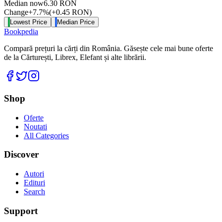
Median now
6.30
RON
Change
+
7.7
%
(
+
0.45
RON
)
Lowest Price
Median Price
Bookpedia
Compară prețuri la cărți din România. Găsește cele mai bune oferte
de la Cărturești, Librex, Elefant și alte librării.
Facebook
Twitter
Instagram
Shop
Oferte
Noutati
All Categories
Discover
Autori
Edituri
Search
Support