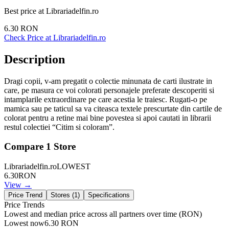
Best price at
Librariadelfin.ro
6.30
RON
Check Price at
Librariadelfin.ro
Description
Dragi copii, v-am pregatit o colectie minunata de carti ilustrate in
care, pe masura ce voi colorati personajele preferate descoperiti si
intamplarile extraordinare pe care acestia le traiesc. Rugati-o pe
mamica sau pe taticul sa va citeasca textele prescurtate din cartile de
colorat pentru a retine mai bine povestea si apoi cautati in librarii
restul colectiei “Citim si coloram”.
Compare
1
Store
Librariadelfin.ro
LOWEST
6.30
RON
View →
Price Trend
Stores (
1
)
Specifications
Price Trends
Lowest and median price across all partners over time
(RON)
Lowest now
6.30
RON