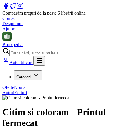
Comparăm prețuri de la peste 6 librării online
Contact
Despre noi
Ajutor
Bookpedia
Autentificare
Categorii
Oferte
Noutati
Autori
Edituri
Citim si coloram - Printul
fermecat