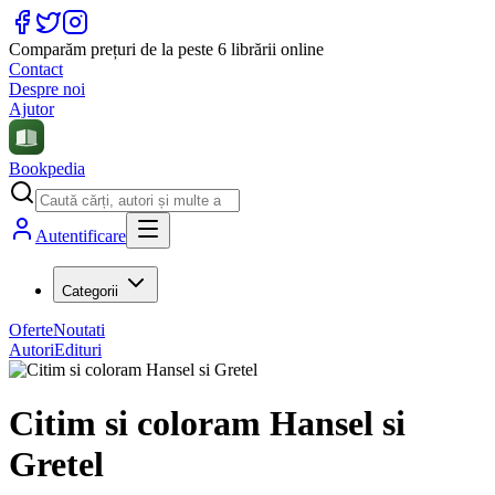
Comparăm prețuri de la peste 6 librării online
Contact
Despre noi
Ajutor
Bookpedia
Autentificare
Categorii
Oferte
Noutati
Autori
Edituri
Citim si coloram Hansel si
Gretel