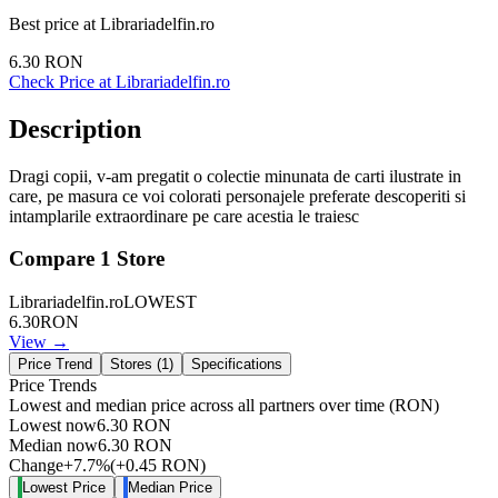
Best price at
Librariadelfin.ro
6.30
RON
Check Price at
Librariadelfin.ro
Description
Dragi copii, v-am pregatit o colectie minunata de carti ilustrate in
care, pe masura ce voi colorati personajele preferate descoperiti si
intamplarile extraordinare pe care acestia le traiesc
Compare
1
Store
Librariadelfin.ro
LOWEST
6.30
RON
View →
Price Trend
Stores (
1
)
Specifications
Price Trends
Lowest and median price across all partners over time
(RON)
Lowest now
6.30
RON
Median now
6.30
RON
Change
+
7.7
%
(
+
0.45
RON
)
Lowest Price
Median Price