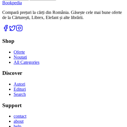
Bookpedia
Compară prețuri la cărți din România. Găsește cele mai bune oferte
de la Cărturești, Librex, Elefant și alte librării.
Facebook
Twitter
Instagram
Shop
Oferte
Noutati
All Categories
Discover
Autori
Edituri
Search
Support
contact
about
help