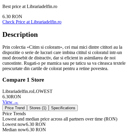
Best price at
Librariadelfin.ro
6.30
RON
Check Price at
Librariadelfin.ro
Description
Prin colectia «Citim si coloram», cei mai mici dintre cititori au la
dispozitie o serie de lucrari care imbina cititul si coloratul intr-un
mod deosebit de distractiv, dar si eficient in asimilarea de noi
cunostinte. Rugati-o pe mamica sau pe taticu sa va citeasca textele
prescurtate din cartile de colorat pentru a retine povestea.
Compare
1
Store
Librariadelfin.ro
LOWEST
6.30
RON
View →
Price Trend
Stores (
1
)
Specifications
Price Trends
Lowest and median price across all partners over time
(RON)
Lowest now
6.30
RON
Median now
6.30
RON