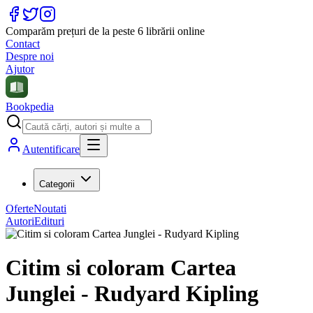
Comparăm prețuri de la peste 6 librării online
Contact
Despre noi
Ajutor
Bookpedia
Autentificare
Categorii
Oferte
Noutati
Autori
Edituri
Citim si coloram Cartea
Junglei - Rudyard Kipling