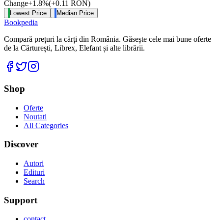
Change
+
1.8
%
(
+
0.11
RON
)
Lowest Price
Median Price
Bookpedia
Compară prețuri la cărți din România. Găsește cele mai bune oferte
de la Cărturești, Librex, Elefant și alte librării.
Facebook
Twitter
Instagram
Shop
Oferte
Noutati
All Categories
Discover
Autori
Edituri
Search
Support
contact