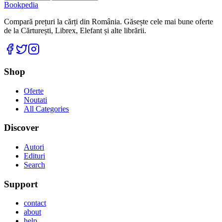
Bookpedia
Compară prețuri la cărți din România. Găsește cele mai bune oferte
de la Cărturești, Librex, Elefant și alte librării.
Facebook
Twitter
Instagram
Shop
Oferte
Noutati
All Categories
Discover
Autori
Edituri
Search
Support
contact
about
help