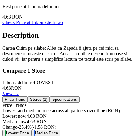
Best price at
Librariadelfin.ro
4.63
RON
Check Price at
Librariadelfin.ro
Description
Cartea Citim pe silabe: Alba-ca-Zapada ii ajuta pe cei mici sa
descopere o poveste clasica. Aceasta contine desene frumoase si
culori vii, iar pentru a simplifica lectura tot textul este scris pe silabe.
Compare
1
Store
Librariadelfin.ro
LOWEST
4.63
RON
View →
Price Trend
Stores (
1
)
Specifications
Price Trends
Lowest and median price across all partners over time
(RON)
Lowest now
4.63
RON
Median now
4.63
RON
Change
-25.4
%
(
-1.58
RON
)
Lowest Price
Median Price