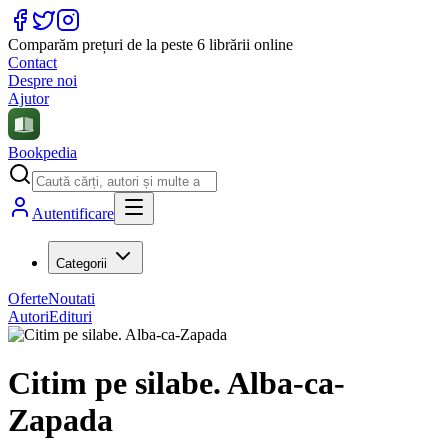
Comparăm prețuri de la peste 6 librării online
Contact
Despre noi
Ajutor
Bookpedia
Autentificare
Categorii
Oferte
Noutati
Autori
Edituri
Citim pe silabe. Alba-ca-
Zapada