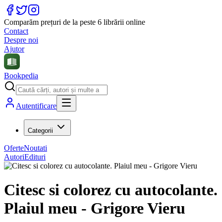
Comparăm prețuri de la peste 6 librării online
Contact
Despre noi
Ajutor
Bookpedia
Autentificare
Categorii
Oferte
Noutati
Autori
Edituri
Citesc si colorez cu autocolante.
Plaiul meu - Grigore Vieru