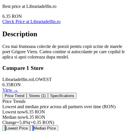
Best price at
Librariadelfin.ro
6.35
RON
Check Price at
Librariadelfin.ro
Description
Cea mai frumoasa colectie de poezii pentru copii scrise de marele
poet Grigore Vieru. Cartea contine si autocolante pe care copilul le
aplica si apoi coloreaza dupa model.
Compare
1
Store
Librariadelfin.ro
LOWEST
6.35
RON
View →
Price Trend
Stores (
1
)
Specifications
Price Trends
Lowest and median price across all partners over time
(RON)
Lowest now
6.35
RON
Median now
6.35
RON
Change
+
5.8
%
(
+
0.35
RON
)
Lowest Price
Median Price