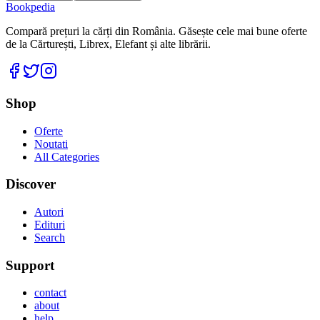
Bookpedia
Compară prețuri la cărți din România. Găsește cele mai bune oferte
de la Cărturești, Librex, Elefant și alte librării.
Facebook
Twitter
Instagram
Shop
Oferte
Noutati
All Categories
Discover
Autori
Edituri
Search
Support
contact
about
help