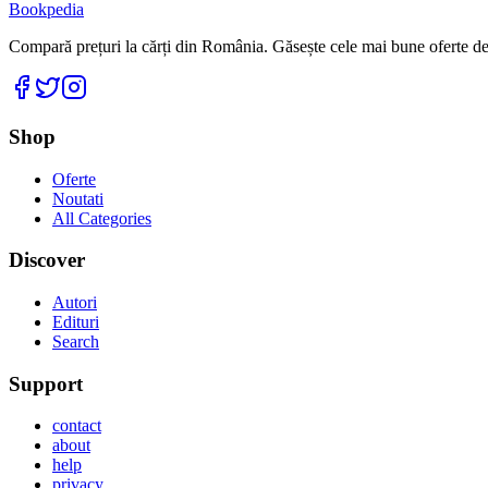
Bookpedia
Compară prețuri la cărți din România. Găsește cele mai bune oferte de la
Facebook
Twitter
Instagram
Shop
Oferte
Noutati
All Categories
Discover
Autori
Edituri
Search
Support
contact
about
help
privacy