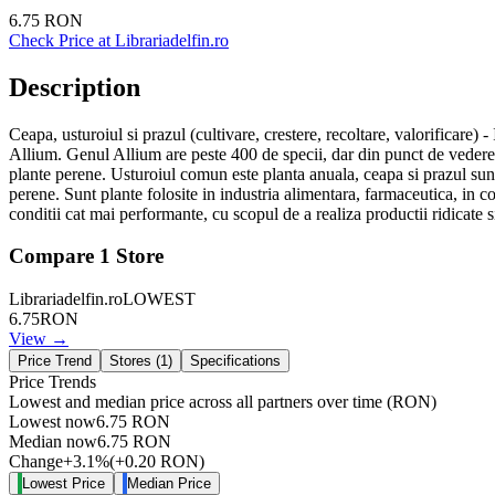
6.75
RON
Check Price at
Librariadelfin.ro
Description
Ceapa, usturoiul si prazul (cultivare, crestere, recoltare, valorificar
Allium. Genul Allium are peste 400 de specii, dar din punct de vedere e
plante perene. Usturoiul comun este planta anuala, ceapa si prazul sunt
perene. Sunt plante folosite in industria alimentara, farmaceutica, in 
conditii cat mai performante, cu scopul de a realiza productii ridicate s
Compare
1
Store
Librariadelfin.ro
LOWEST
6.75
RON
View →
Price Trend
Stores (
1
)
Specifications
Price Trends
Lowest and median price across all partners over time
(RON)
Lowest now
6.75
RON
Median now
6.75
RON
Change
+
3.1
%
(
+
0.20
RON
)
Lowest Price
Median Price