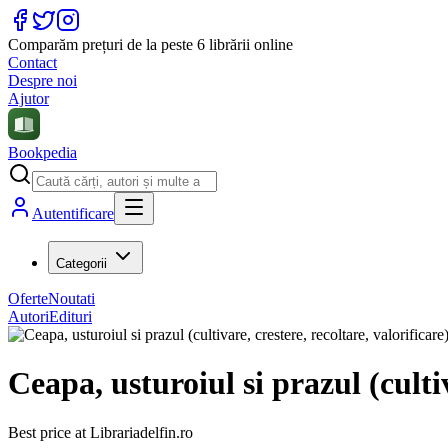
Comparăm prețuri de la peste 6 librării online
Contact
Despre noi
Ajutor
Bookpedia
Autentificare
Categorii
Oferte
Noutati
Autori
Edituri
Ceapa, usturoiul si prazul (cultiv
Best price at
Librariadelfin.ro