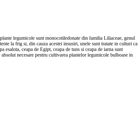
e plante legumicole sunt monocotiledonate din familia Liliaceae, genul
la frig si, din cauza acestei insusiri, unele sunt tratate in culturi ca
pa esalota, ceapa de Egipt, ceapa de tuns si ceapa de iarna sunt
e absolut necesare pentru cultivarea plantelor legumicole bulboase in