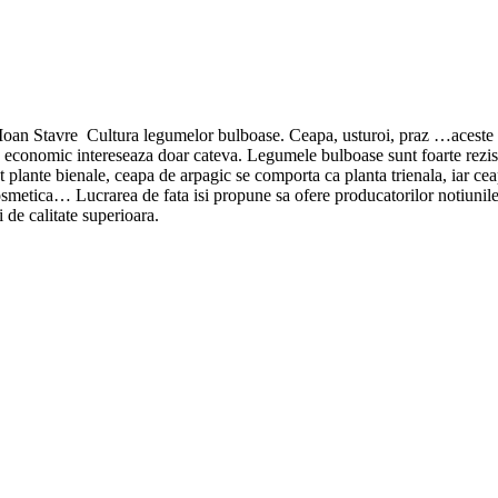
e) - Ioan Stavre Cultura legumelor bulboase. Ceapa, usturoi, praz …acest
conomic intereseaza doar cateva. Legumele bulboase sunt foarte rezistente 
 plante bienale, ceapa de arpagic se comporta ca planta trienala, iar cea
cosmetica… Lucrarea de fata isi propune sa ofere producatorilor notiunil
i de calitate superioara.