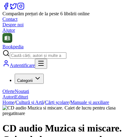
Comparăm prețuri de la peste 6 librării online
Contact
Despre noi
Ajutor
Bookpedia
Autentificare
Categorii
Oferte
Noutati
Autori
Edituri
Home
/
Cultură și Artă
/
Cărți școlare
/
Manuale și auxiliare
CD audio Muzica si miscare.