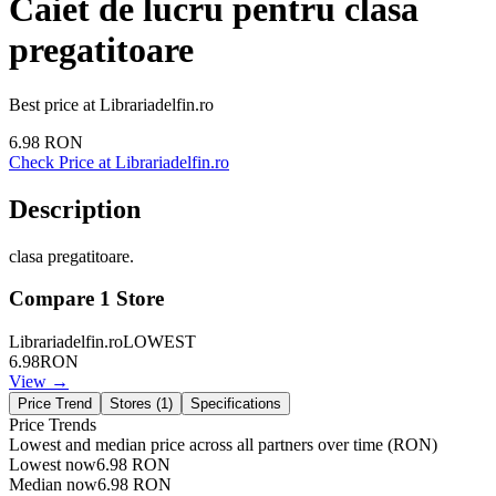
Caiet de lucru pentru clasa
pregatitoare
Best price at
Librariadelfin.ro
6.98
RON
Check Price at
Librariadelfin.ro
Description
clasa pregatitoare.
Compare
1
Store
Librariadelfin.ro
LOWEST
6.98
RON
View →
Price Trend
Stores (
1
)
Specifications
Price Trends
Lowest and median price across all partners over time
(RON)
Lowest now
6.98
RON
Median now
6.98
RON