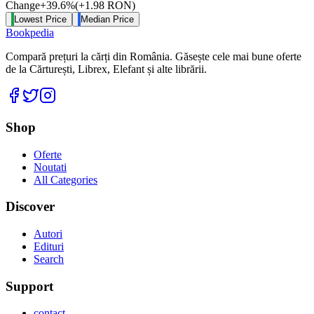
Change
+
39.6
%
(
+
1.98
RON
)
Lowest Price
Median Price
Bookpedia
Compară prețuri la cărți din România. Găsește cele mai bune oferte
de la Cărturești, Librex, Elefant și alte librării.
Facebook
Twitter
Instagram
Shop
Oferte
Noutati
All Categories
Discover
Autori
Edituri
Search
Support
contact