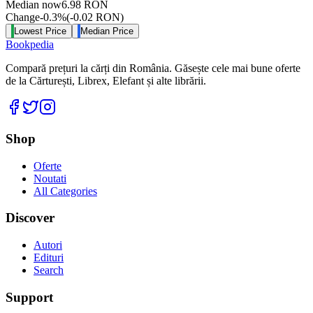
Median now
6.98
RON
Change
-0.3
%
(
-0.02
RON
)
Lowest Price
Median Price
Bookpedia
Compară prețuri la cărți din România. Găsește cele mai bune oferte
de la Cărturești, Librex, Elefant și alte librării.
Facebook
Twitter
Instagram
Shop
Oferte
Noutati
All Categories
Discover
Autori
Edituri
Search
Support