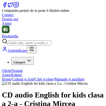
Comparăm prețuri de la peste 6 librării online
Contact
Despre noi
Ajutor
Bookpedia
Autentificare
Categorii
Oferte
Noutati
Autori
Edituri
Home
/
Cultură și Artă
/
Cărți școlare
/
Manuale și auxiliare
CD audio English for kids clasa
a 2-a - Cristina Mircea