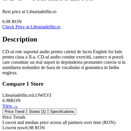
Best price at
Librariadelfin.ro
6.98
RON
Check Price at
Librariadelfin.ro
Description
CD-ul este suportul audio pentru caietul de lucru English for kids
pentru clasa a II-a. CD-ul audio contine exercitii, cantece si poezii
care constituie un real suport in deprinderea pronuntiei corecte si in
asimilarea notiunilor de baza de vocabular si gramatica in limba
engleza.
Compare
1
Store
Librariadelfin.ro
LOWEST
6.98
RON
View →
Price Trend
Stores (
1
)
Specifications
Price Trends
Lowest and median price across all partners over time
(RON)
Lowest now
6.98
RON