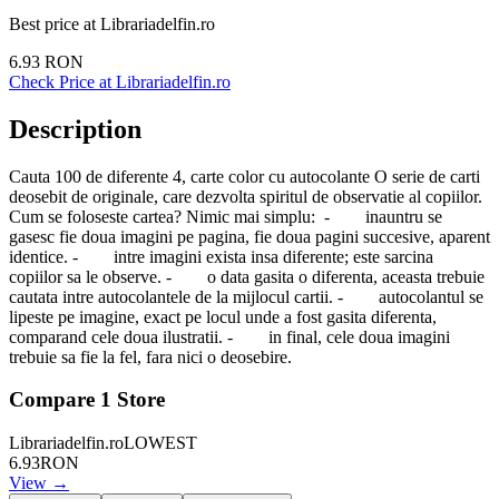
Best price at
Librariadelfin.ro
6.93
RON
Check Price at
Librariadelfin.ro
Description
Cauta 100 de diferente 4, carte color cu autocolante O serie de carti
deosebit de originale, care dezvolta spiritul de observatie al copiilor.
Cum se foloseste cartea? Nimic mai simplu: - inauntru se
gasesc fie doua imagini pe pagina, fie doua pagini succesive, aparent
identice. - intre imagini exista insa diferente; este sarcina
copiilor sa le observe. - o data gasita o diferenta, aceasta trebuie
cautata intre autocolantele de la mijlocul cartii. - autocolantul se
lipeste pe imagine, exact pe locul unde a fost gasita diferenta,
comparand cele doua ilustratii. - in final, cele doua imagini
trebuie sa fie la fel, fara nici o deosebire.
Compare
1
Store
Librariadelfin.ro
LOWEST
6.93
RON
View →