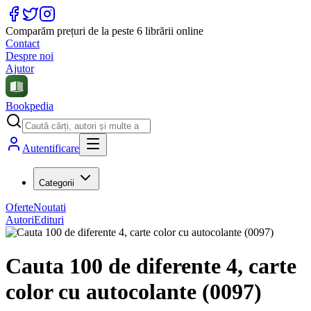
Comparăm prețuri de la peste 6 librării online
Contact
Despre noi
Ajutor
Bookpedia
Autentificare
Categorii
Oferte
Noutati
Autori
Edituri
Cauta 100 de diferente 4, carte
color cu autocolante (0097)