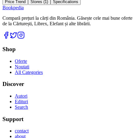
Price Trend
Stores (
1
)
Specifications
Bookpedia
Compară prețuri la cărți din România. Găsește cele mai bune oferte
de la Cărturești, Librex, Elefant și alte librării.
Facebook
Twitter
Instagram
Shop
Oferte
Noutati
All Categories
Discover
Autori
Edituri
Search
Support
contact
about