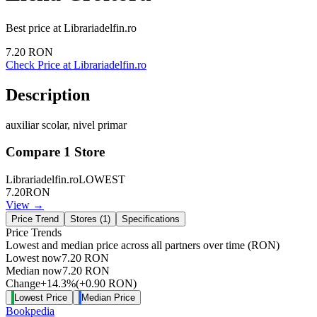
Best price at
Librariadelfin.ro
7.20
RON
Check Price at
Librariadelfin.ro
Description
auxiliar scolar, nivel primar
Compare
1
Store
Librariadelfin.ro
LOWEST
7.20
RON
View →
Price Trend
Stores (
1
)
Specifications
Price Trends
Lowest and median price across all partners over time
(RON)
Lowest now
7.20
RON
Median now
7.20
RON
Change
+
14.3
%
(
+
0.90
RON
)
Lowest Price
Median Price
Bookpedia