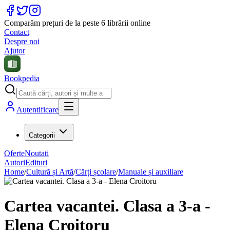
Comparăm prețuri de la peste 6 librării online
Contact
Despre noi
Ajutor
Bookpedia
Autentificare
Categorii
Oferte
Noutati
Autori
Edituri
Home
/
Cultură și Artă
/
Cărți școlare
/
Manuale și auxiliare
Cartea vacantei. Clasa a 3-a -
Elena Croitoru