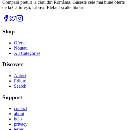
Compară prețuri la cărți din România. Găsește cele mai bune oferte
de la Cărturești, Librex, Elefant și alte librării.
Facebook
Twitter
Instagram
Shop
Oferte
Noutati
All Categories
Discover
Autori
Edituri
Search
Support
contact
about
help
privacy
terms