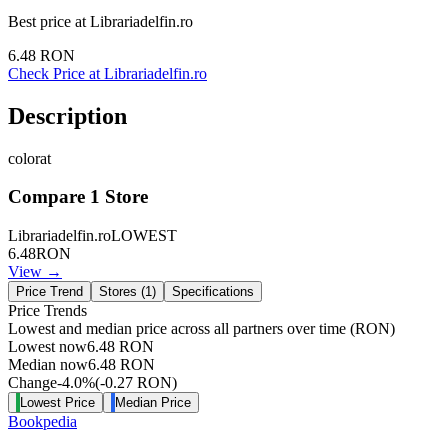
Best price at
Librariadelfin.ro
6.48
RON
Check Price at
Librariadelfin.ro
Description
colorat
Compare
1
Store
Librariadelfin.ro
LOWEST
6.48
RON
View →
Price Trend
Stores (
1
)
Specifications
Price Trends
Lowest and median price across all partners over time
(RON)
Lowest now
6.48
RON
Median now
6.48
RON
Change
-4.0
%
(
-0.27
RON
)
Lowest Price
Median Price
Bookpedia