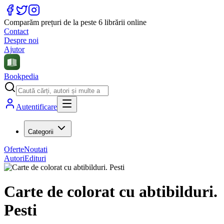
Comparăm prețuri de la peste 6 librării online
Contact
Despre noi
Ajutor
Bookpedia
Autentificare
Categorii
Oferte
Noutati
Autori
Edituri
Carte de colorat cu abtibilduri.
Pesti