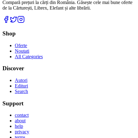
Compară prețuri la cărți din România. Găsește cele mai bune oferte
de la Cărturești, Librex, Elefant și alte librării.
Facebook
Twitter
Instagram
Shop
Oferte
Noutati
All Categories
Discover
Autori
Edituri
Search
Support
contact
about
help
privacy
terms