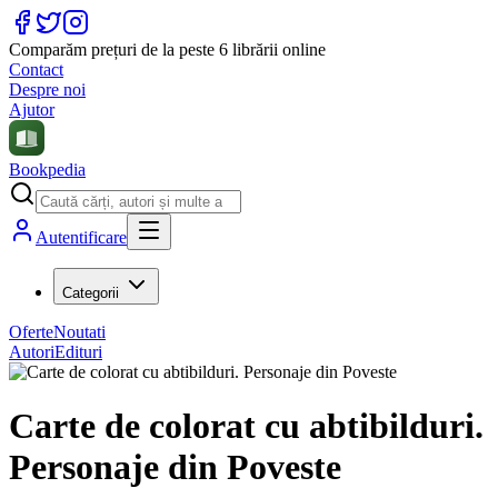
Comparăm prețuri de la peste 6 librării online
Contact
Despre noi
Ajutor
Bookpedia
Autentificare
Categorii
Oferte
Noutati
Autori
Edituri
Carte de colorat cu abtibilduri.
Personaje din Poveste