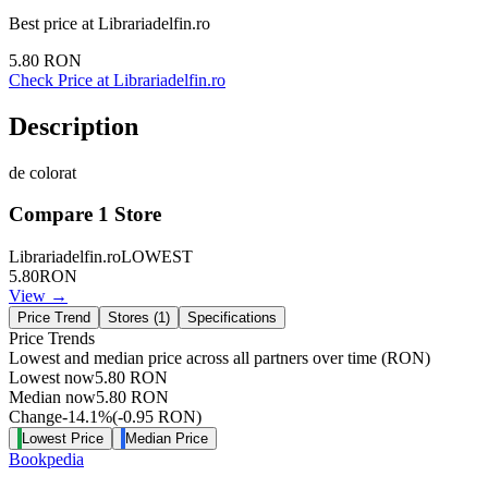
Best price at
Librariadelfin.ro
5.80
RON
Check Price at
Librariadelfin.ro
Description
de colorat
Compare
1
Store
Librariadelfin.ro
LOWEST
5.80
RON
View →
Price Trend
Stores (
1
)
Specifications
Price Trends
Lowest and median price across all partners over time
(RON)
Lowest now
5.80
RON
Median now
5.80
RON
Change
-14.1
%
(
-0.95
RON
)
Lowest Price
Median Price
Bookpedia