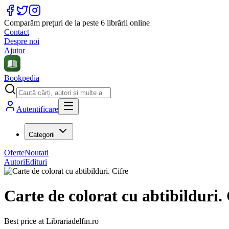
Comparăm prețuri de la peste 6 librării online
Contact
Despre noi
Ajutor
Bookpedia
Autentificare
Categorii
Oferte
Noutati
Autori
Edituri
Carte de colorat cu abtibilduri. 
Best price at
Librariadelfin.ro