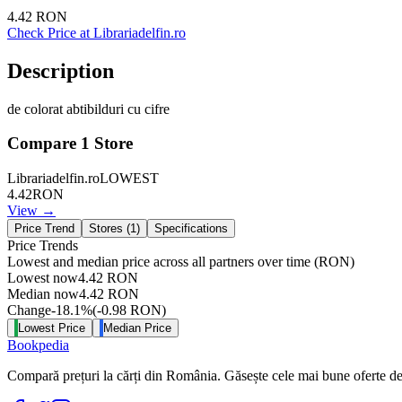
4.42
RON
Check Price at
Librariadelfin.ro
Description
de colorat abtibilduri cu cifre
Compare
1
Store
Librariadelfin.ro
LOWEST
4.42
RON
View →
Price Trend
Stores (
1
)
Specifications
Price Trends
Lowest and median price across all partners over time
(RON)
Lowest now
4.42
RON
Median now
4.42
RON
Change
-18.1
%
(
-0.98
RON
)
Lowest Price
Median Price
Bookpedia
Compară prețuri la cărți din România. Găsește cele mai bune oferte de la