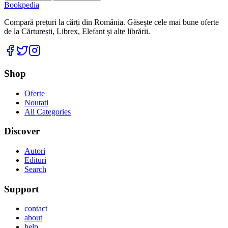
Bookpedia
Compară prețuri la cărți din România. Găsește cele mai bune oferte
de la Cărturești, Librex, Elefant și alte librării.
Facebook
Twitter
Instagram
Shop
Oferte
Noutati
All Categories
Discover
Autori
Edituri
Search
Support
contact
about
help