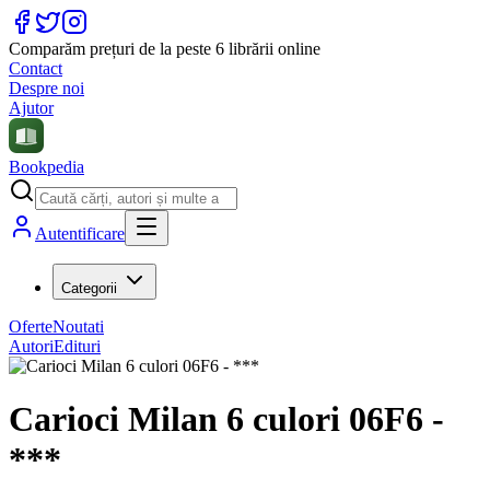
Comparăm prețuri de la peste 6 librării online
Contact
Despre noi
Ajutor
Bookpedia
Autentificare
Categorii
Oferte
Noutati
Autori
Edituri
Carioci Milan 6 culori 06F6 -
***