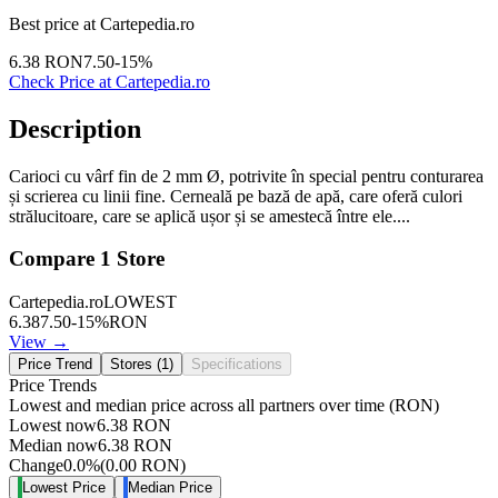
Best price at
Cartepedia.ro
6.38
RON
7.50
-
15
%
Check Price at
Cartepedia.ro
Description
Carioci cu vârf fin de 2 mm Ø, potrivite în special pentru conturarea
și scrierea cu linii fine. Cerneală pe bază de apă, care oferă culori
strălucitoare, care se aplică ușor și se amestecă între ele....
Compare
1
Store
Cartepedia.ro
LOWEST
6.38
7.50
-
15
%
RON
View →
Price Trend
Stores (
1
)
Specifications
Price Trends
Lowest and median price across all partners over time
(RON)
Lowest now
6.38
RON
Median now
6.38
RON
Change
0.0
%
(
0.00
RON
)
Lowest Price
Median Price