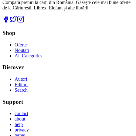
Compară prețuri la cărți din România. Găsește cele mai bune oferte
de la Cărturești, Librex, Elefant și alte librării.
Facebook
Twitter
Instagram
Shop
Oferte
Noutati
All Categories
Discover
Autori
Edituri
Search
Support
contact
about
help
privacy
terms