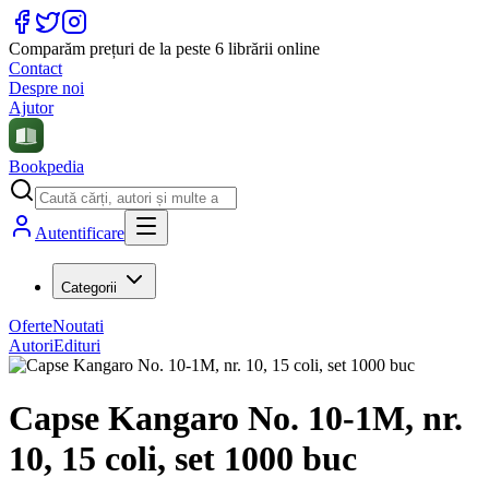
Comparăm prețuri de la peste 6 librării online
Contact
Despre noi
Ajutor
Bookpedia
Autentificare
Categorii
Oferte
Noutati
Autori
Edituri
Capse Kangaro No. 10-1M, nr.
10, 15 coli, set 1000 buc