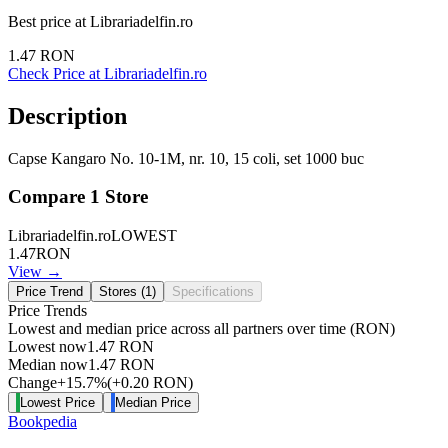
Best price at
Librariadelfin.ro
1.47
RON
Check Price at
Librariadelfin.ro
Description
Capse Kangaro No. 10-1M, nr. 10, 15 coli, set 1000 buc
Compare
1
Store
Librariadelfin.ro
LOWEST
1.47
RON
View →
Price Trend
Stores (
1
)
Specifications
Price Trends
Lowest and median price across all partners over time
(RON)
Lowest now
1.47
RON
Median now
1.47
RON
Change
+
15.7
%
(
+
0.20
RON
)
Lowest Price
Median Price
Bookpedia