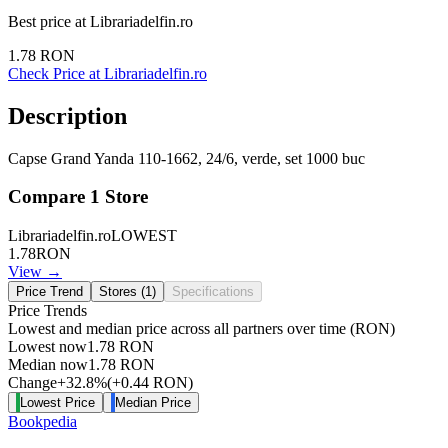
Best price at
Librariadelfin.ro
1.78
RON
Check Price at
Librariadelfin.ro
Description
Capse Grand Yanda 110-1662, 24/6, verde, set 1000 buc
Compare
1
Store
Librariadelfin.ro
LOWEST
1.78
RON
View →
Price Trend
Stores (
1
)
Specifications
Price Trends
Lowest and median price across all partners over time
(RON)
Lowest now
1.78
RON
Median now
1.78
RON
Change
+
32.8
%
(
+
0.44
RON
)
Lowest Price
Median Price
Bookpedia