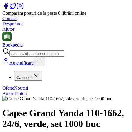
Comparăm prețuri de la peste 6 librării online
Contact
Despre noi
Ajutor
Bookpedia
Autentificare
Categorii
Oferte
Noutati
Autori
Edituri
Capse Grand Yanda 110-1662,
24/6, verde, set 1000 buc