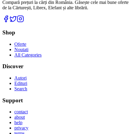
Compară prețuri la cărți din România. Găsește cele mai bune oferte
de la Cărturești, Librex, Elefant și alte librării.
Facebook
Twitter
Instagram
Shop
Oferte
Noutati
All Categories
Discover
Autori
Edituri
Search
Support
contact
about
help
privacy
terms