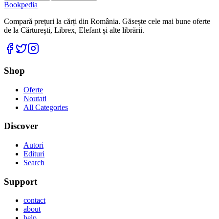
Bookpedia
Compară prețuri la cărți din România. Găsește cele mai bune oferte
de la Cărturești, Librex, Elefant și alte librării.
Facebook
Twitter
Instagram
Shop
Oferte
Noutati
All Categories
Discover
Autori
Edituri
Search
Support
contact
about
help