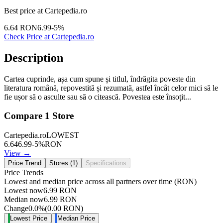
Best price at
Cartepedia.ro
6.64
RON
6.99
-
5
%
Check Price at
Cartepedia.ro
Description
Cartea cuprinde, așa cum spune și titlul, îndrăgita poveste din
literatura română, repovestită și rezumată, astfel încât celor mici să le
fie ușor să o asculte sau să o citească. Povestea este însoțit...
Compare
1
Store
Cartepedia.ro
LOWEST
6.64
6.99
-
5
%
RON
View →
Price Trend
Stores (
1
)
Specifications
Price Trends
Lowest and median price across all partners over time
(RON)
Lowest now
6.99
RON
Median now
6.99
RON
Change
0.0
%
(
0.00
RON
)
Lowest Price
Median Price