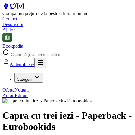
Comparăm prețuri de la peste 6 librării online
Contact
Despre noi
Ajutor
Bookpedia
Autentificare
Categorii
Oferte
Noutati
Autori
Edituri
Capra cu trei iezi - Paperback -
Eurobookids