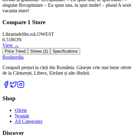
singular Recapitulare – Eu spun una, tu spui multe! – plural A sosit
vacanta mare!
Compare
1
Store
Librariadelfin.ro
LOWEST
6.51
RON
View →
Price Trend
Stores (
1
)
Specifications
Bookpedia
Compară prețuri la cărți din România. Găsește cele mai bune oferte
de la Cărturești, Librex, Elefant și alte librării.
Facebook
Twitter
Instagram
Shop
Oferte
Noutati
All Categories
Discover