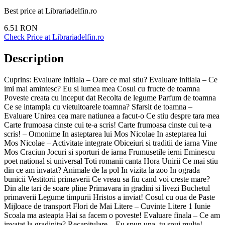
Best price at
Librariadelfin.ro
6.51
RON
Check Price at
Librariadelfin.ro
Description
Cuprins: Evaluare initiala – Oare ce mai stiu? Evaluare initiala – Ce
imi mai amintesc? Eu si lumea mea Cosul cu fructe de toamna
Poveste creata cu inceput dat Recolta de legume Parfum de toamna
Ce se intampla cu vietuitoarele toamna? Sfarsit de toamna –
Evaluare Unirea cea mare natiunea a facut-o Ce stiu despre tara mea
Carte frumoasa cinste cui te-a scris! Carte frumoasa cinste cui te-a
scris! – Omonime In asteptarea lui Mos Nicolae In asteptarea lui
Mos Nicolae – Activitate integrate Obiceiuri si traditii de iarna Vine
Mos Craciun Jocuri si sporturi de iarna Frumusetile ierni Eminescu
poet national si universal Toti romanii canta Hora Unirii Ce mai stiu
din ce am invatat? Animale de la pol In vizita la zoo In ograda
bunicii Vestitorii primaverii Ce vreau sa fiu cand voi creste mare?
Din alte tari de soare pline Primavara in gradini si livezi Buchetul
primaverii Legume timpurii Hristos a inviat! Cosul cu oua de Paste
Mijloace de transport Flori de Mai Litere – Cuvinte Litere 1 Iunie
Scoala ma asteapta Hai sa facem o poveste! Evaluare finala – Ce am
invatat la gradinita? Recapitulare – Eu spun una, tu spui multe! –