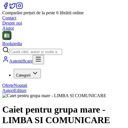
Comparăm prețuri de la peste 6 librării online
Contact
Despre noi
Ajutor
Bookpedia
Autentificare
Categorii
Oferte
Noutati
Autori
Edituri
Caiet pentru grupa mare -
LIMBA SI COMUNICARE