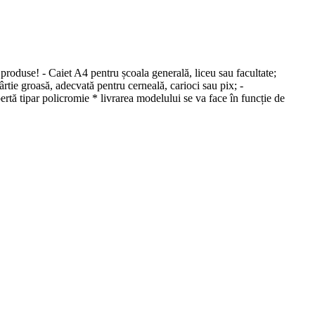
produse! - Caiet A4 pentru școala generală, liceu sau facultate;
Hârtie groasă, adecvată pentru cerneală, carioci sau pix; -
pertă tipar policromie * livrarea modelului se va face în funcție de