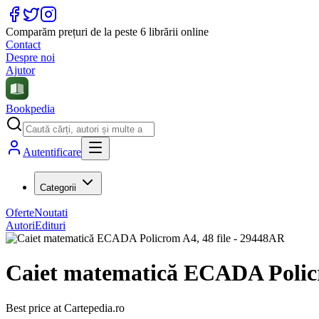
Comparăm prețuri de la peste 6 librării online
Contact
Despre noi
Ajutor
Bookpedia
Autentificare
Categorii
Oferte
Noutati
Autori
Edituri
Caiet matematică ECADA Policr
Best price at
Cartepedia.ro