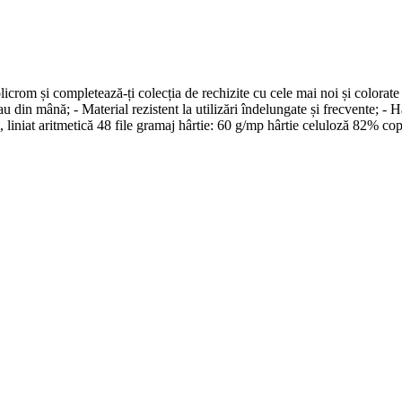
crom și completează-ți colecția de rechizite cu cele mai noi și colorate 
au din mână; - Material rezistent la utilizări îndelungate și frecvente; - 
A4, liniat aritmetică 48 file gramaj hârtie: 60 g/mp hârtie celuloză 82% co