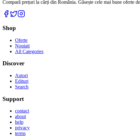
Compară prețuri la cărți din România. Găsește cele mai bune oferte de la
Facebook
Twitter
Instagram
Shop
Oferte
Noutati
All Categories
Discover
Autori
Edituri
Search
Support
contact
about
help
privacy
terms