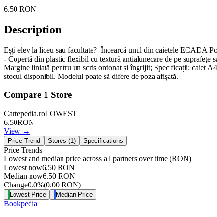
6.50
RON
Description
Eșți elev la liceu sau facultate? Încearcă unul din caietele ECADA Poli
- Copertă din plastic flexibil cu textură antialunecare de pe suprafețe s
Margine liniată pentru un scris ordonat și îngrijit; Specificații: caiet 
stocul disponibil. Modelul poate să difere de poza afișată.
Compare
1
Store
Cartepedia.ro
LOWEST
6.50
RON
View →
Price Trend
Stores (
1
)
Specifications
Price Trends
Lowest and median price across all partners over time
(RON)
Lowest now
6.50
RON
Median now
6.50
RON
Change
0.0
%
(
0.00
RON
)
Lowest Price
Median Price
Bookpedia