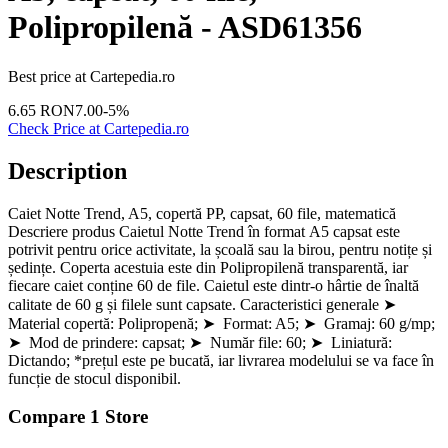
Polipropilenă - ASD61356
Best price at
Cartepedia.ro
6.65
RON
7.00
-
5
%
Check Price at
Cartepedia.ro
Description
Caiet Notte Trend, A5, copertă PP, capsat, 60 file, matematică
Descriere produs Caietul Notte Trend în format A5 capsat este
potrivit pentru orice activitate, la școală sau la birou, pentru notițe și
ședințe. Coperta acestuia este din Polipropilenă transparentă, iar
fiecare caiet conține 60 de file. Caietul este dintr-o hârtie de înaltă
calitate de 60 g și filele sunt capsate. Caracteristici generale ➤
Material copertă: Polipropenă; ➤ Format: A5; ➤ Gramaj: 60 g/mp;
➤ Mod de prindere: capsat; ➤ Număr file: 60; ➤ Liniatură:
Dictando; *prețul este pe bucată, iar livrarea modelului se va face în
funcție de stocul disponibil.
Compare
1
Store