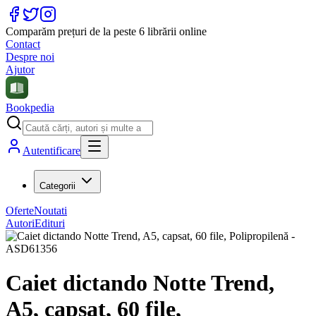
Comparăm prețuri de la peste 6 librării online
Contact
Despre noi
Ajutor
Bookpedia
Autentificare
Categorii
Oferte
Noutati
Autori
Edituri
Caiet dictando Notte Trend,
A5, capsat, 60 file,