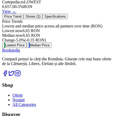
Cartepedia.ro
LOWEST
6.65
7.00
-
5
%
RON
View →
Price Trend
Stores (
1
)
Specifications
Price Trends
Lowest and median price across all partners over time
(RON)
Lowest now
6.65
RON
Median now
6.65
RON
Change
-5.0
%
(
-0.35
RON
)
Lowest Price
Median Price
Bookpedia
Compară prețuri la cărți din România. Găsește cele mai bune oferte
de la Cărturești, Librex, Elefant și alte librării.
Facebook
Twitter
Instagram
Shop
Oferte
Noutati
All Categories
Discover