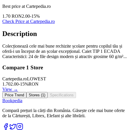
Best price at
Cartepedia.ro
1.70
RON
2.00
-
15
%
Check Price at
Cartepedia.ro
Description
Colecționează cele mai bune rechizite școlare pentru copilul tău și
oferă-i un început de an școlar excepțional. Caiet TIP 1 ECADA
Caracteristici: 24 de file design modern și atractiv grosime 60 g/m²...
Compare
1
Store
Cartepedia.ro
LOWEST
1.70
2.00
-
15
%
RON
View →
Price Trend
Stores (
1
)
Specifications
Bookpedia
Compară prețuri la cărți din România. Găsește cele mai bune oferte
de la Cărturești, Librex, Elefant și alte librării.
Facebook
Twitter
Instagram