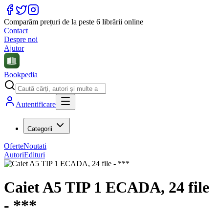
Comparăm prețuri de la peste 6 librării online
Contact
Despre noi
Ajutor
Bookpedia
Autentificare
Categorii
Oferte
Noutati
Autori
Edituri
Caiet A5 TIP 1 ECADA, 24 file
- ***