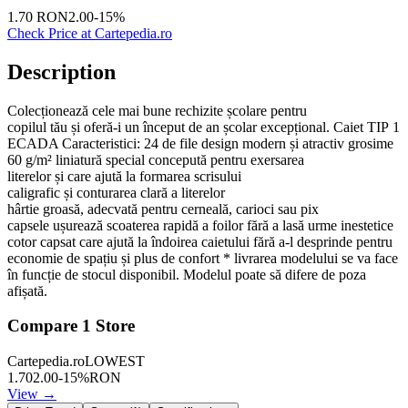
1.70
RON
2.00
-
15
%
Check Price at
Cartepedia.ro
Description
Colecționează cele mai bune rechizite școlare pentru
copilul tău și oferă-i un început de an școlar excepțional. Caiet TIP 1
ECADA Caracteristici: 24 de file design modern și atractiv grosime
60 g/m² liniatură special concepută pentru exersarea
literelor și care ajută la formarea scrisului
caligrafic și conturarea clară a literelor
hârtie groasă, adecvată pentru cerneală, carioci sau pix
capsele ușurează scoaterea rapidă a foilor fără a lasă urme inestetice
cotor capsat care ajută la îndoirea caietului fără a-l desprinde pentru
economie de spațiu și plus de confort * livrarea modelului se va face
în funcție de stocul disponibil. Modelul poate să difere de poza
afișată.
Compare
1
Store
Cartepedia.ro
LOWEST
1.70
2.00
-
15
%
RON
View →