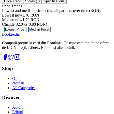
Price Trend
Stores (
1
)
Specifications
Price Trends
Lowest and median price across all partners over time
(RON)
Lowest now
1.70
RON
Median now
1.70
RON
Change
-32.0
%
(
-0.80
RON
)
Lowest Price
Median Price
Bookpedia
Compară prețuri la cărți din România. Găsește cele mai bune oferte
de la Cărturești, Librex, Elefant și alte librării.
Facebook
Twitter
Instagram
Shop
Oferte
Noutati
All Categories
Discover
Autori
Edituri