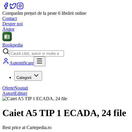
Comparăm prețuri de la peste 6 librării online
Contact
Despre noi
Ajutor
Bookpedia
Autentificare
Categorii
Oferte
Noutati
Autori
Edituri
Caiet A5 TIP 1 ECADA, 24 file
Best price at
Cartepedia.ro