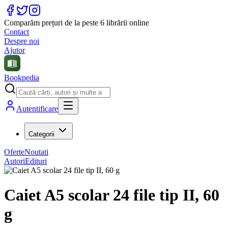
Comparăm prețuri de la peste 6 librării online
Contact
Despre noi
Ajutor
Bookpedia
Autentificare
Categorii
Oferte
Noutati
Autori
Edituri
Caiet A5 scolar 24 file tip II, 60
g