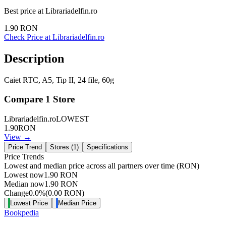
Best price at
Librariadelfin.ro
1.90
RON
Check Price at
Librariadelfin.ro
Description
Caiet RTC, A5, Tip II, 24 file, 60g
Compare
1
Store
Librariadelfin.ro
LOWEST
1.90
RON
View →
Price Trend
Stores (
1
)
Specifications
Price Trends
Lowest and median price across all partners over time
(RON)
Lowest now
1.90
RON
Median now
1.90
RON
Change
0.0
%
(
0.00
RON
)
Lowest Price
Median Price
Bookpedia