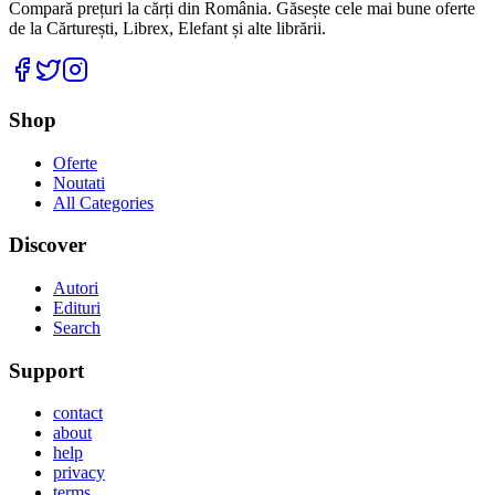
Compară prețuri la cărți din România. Găsește cele mai bune oferte
de la Cărturești, Librex, Elefant și alte librării.
Facebook
Twitter
Instagram
Shop
Oferte
Noutati
All Categories
Discover
Autori
Edituri
Search
Support
contact
about
help
privacy
terms