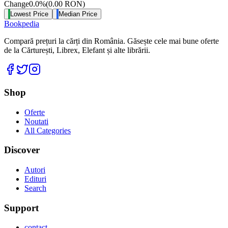
Change
0.0
%
(
0.00
RON
)
Lowest Price
Median Price
Bookpedia
Compară prețuri la cărți din România. Găsește cele mai bune oferte
de la Cărturești, Librex, Elefant și alte librării.
Facebook
Twitter
Instagram
Shop
Oferte
Noutati
All Categories
Discover
Autori
Edituri
Search
Support
contact