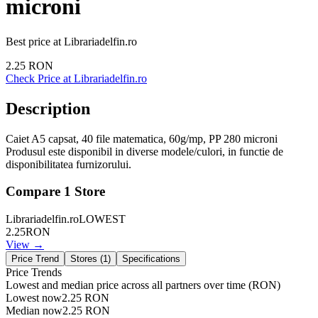
microni
Best price at
Librariadelfin.ro
2.25
RON
Check Price at
Librariadelfin.ro
Description
Caiet A5 capsat, 40 file matematica, 60g/mp, PP 280 microni
Produsul este disponibil in diverse modele/culori, in functie de
disponibilitatea furnizorului.
Compare
1
Store
Librariadelfin.ro
LOWEST
2.25
RON
View →
Price Trend
Stores (
1
)
Specifications
Price Trends
Lowest and median price across all partners over time
(RON)
Lowest now
2.25
RON
Median now
2.25
RON