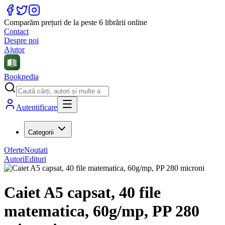
Comparăm prețuri de la peste 6 librării online
Contact
Despre noi
Ajutor
Bookpedia
Autentificare
Categorii
Oferte
Noutati
Autori
Edituri
Caiet A5 capsat, 40 file
matematica, 60g/mp, PP 280