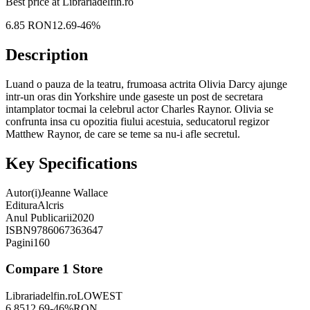
Best price at
Librariadelfin.ro
6.85
RON
12.69
-
46
%
Description
Luand o pauza de la teatru, frumoasa actrita Olivia Darcy ajunge
intr-un oras din Yorkshire unde gaseste un post de secretara
intamplator tocmai la celebrul actor Charles Raynor. Olivia se
confrunta insa cu opozitia fiului acestuia, seducatorul regizor
Matthew Raynor, de care se teme sa nu-i afle secretul.
Key Specifications
Autor(i)
Jeanne Wallace
Editura
Alcris
Anul Publicarii
2020
ISBN
9786067363647
Pagini
160
Compare
1
Store
Librariadelfin.ro
LOWEST
6.85
12.69
-
46
%
RON