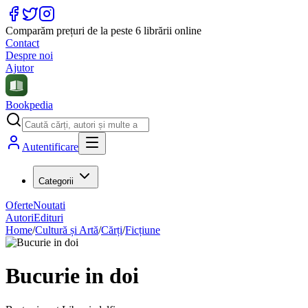
Comparăm prețuri de la peste 6 librării online
Contact
Despre noi
Ajutor
Bookpedia
Autentificare
Categorii
Oferte
Noutati
Autori
Edituri
Home
/
Cultură și Artă
/
Cărți
/
Ficțiune
Bucurie in doi