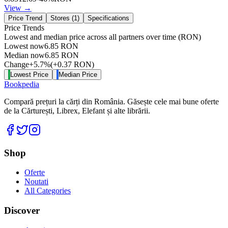
View →
Price Trend
Stores (
1
)
Specifications
Price Trends
Lowest and median price across all partners over time
(RON)
Lowest now
6.85
RON
Median now
6.85
RON
Change
+
5.7
%
(
+
0.37
RON
)
Lowest Price
Median Price
Bookpedia
Compară prețuri la cărți din România. Găsește cele mai bune oferte
de la Cărturești, Librex, Elefant și alte librării.
Facebook
Twitter
Instagram
Shop
Oferte
Noutati
All Categories
Discover