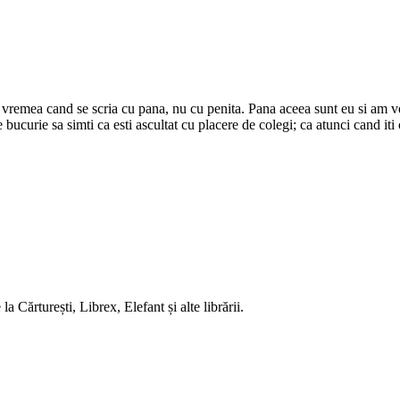
e vremea cand se scria cu pana, nu cu penita. Pana aceea sunt eu si am ve
 bucurie sa simti ca esti ascultat cu placere de colegi; ca atunci cand it
 Cărturești, Librex, Elefant și alte librării.