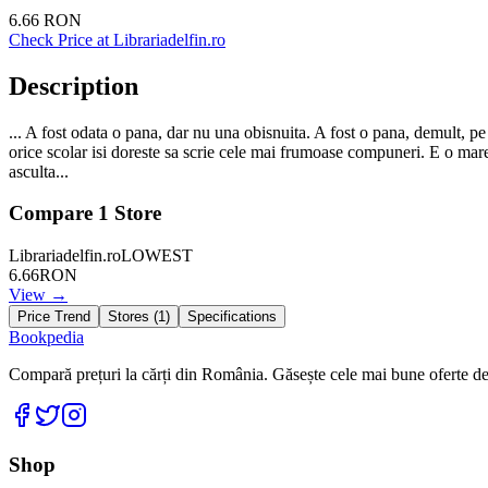
6.66
RON
Check Price at
Librariadelfin.ro
Description
... A fost odata o pana, dar nu una obisnuita. A fost o pana, demult, p
orice scolar isi doreste sa scrie cele mai frumoase compuneri. E o mare
asculta...
Compare
1
Store
Librariadelfin.ro
LOWEST
6.66
RON
View →
Price Trend
Stores (
1
)
Specifications
Bookpedia
Compară prețuri la cărți din România. Găsește cele mai bune oferte de la
Facebook
Twitter
Instagram
Shop