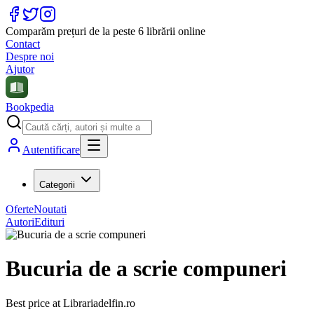
Comparăm prețuri de la peste 6 librării online
Contact
Despre noi
Ajutor
Bookpedia
Autentificare
Categorii
Oferte
Noutati
Autori
Edituri
Bucuria de a scrie compuneri
Best price at
Librariadelfin.ro