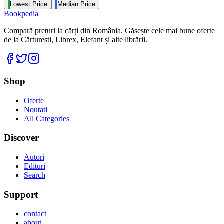
Lowest Price
Median Price
Bookpedia
Compară prețuri la cărți din România. Găsește cele mai bune oferte
de la Cărturești, Librex, Elefant și alte librării.
Facebook
Twitter
Instagram
Shop
Oferte
Noutati
All Categories
Discover
Autori
Edituri
Search
Support
contact
about