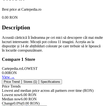
Best price at
Cartepedia.ro
0.00
RON
Description
Această cărticică îi îndeamna pe cei mici să descopere cât mai multe
lucruri interesante. Micuții pot colora 11 imagini. Aceștia au la
dispoziție și 14 de abțibilduri colorate pe care trebuie să le lipească
în locurile corespunzătoare.
Compare
1
Store
Cartepedia.ro
LOWEST
0.00
RON
View →
Price Trend
Stores (
1
)
Specifications
Price Trends
Lowest and median price across all partners over time
(RON)
Lowest now
6.00
RON
Median now
6.00
RON
Change
0.0
%
(
0.00
RON
)