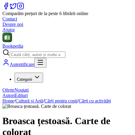
Comparăm prețuri de la peste 6 librării online
Contact
Despre noi
Ajutor
Bookpedia
Autentificare
Categorii
Oferte
Noutati
Autori
Edituri
Home
/
Cultură și Artă
/
Cărți pentru copii
/
Cărți cu activități
Broasca țestoasă. Carte de
colorat