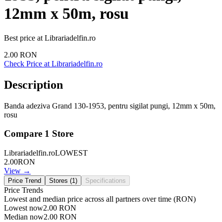
12mm x 50m, rosu
Best price at
Librariadelfin.ro
2.00
RON
Check Price at
Librariadelfin.ro
Description
Banda adeziva Grand 130-1953, pentru sigilat pungi, 12mm x 50m,
rosu
Compare
1
Store
Librariadelfin.ro
LOWEST
2.00
RON
View →
Price Trend
Stores (
1
)
Specifications
Price Trends
Lowest and median price across all partners over time
(RON)
Lowest now
2.00
RON
Median now
2.00
RON