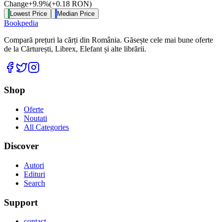
Change
+
9.9
%
(
+
0.18
RON
)
Lowest Price
Median Price
Bookpedia
Compară prețuri la cărți din România. Găsește cele mai bune oferte
de la Cărturești, Librex, Elefant și alte librării.
Facebook
Twitter
Instagram
Shop
Oferte
Noutati
All Categories
Discover
Autori
Edituri
Search
Support
contact