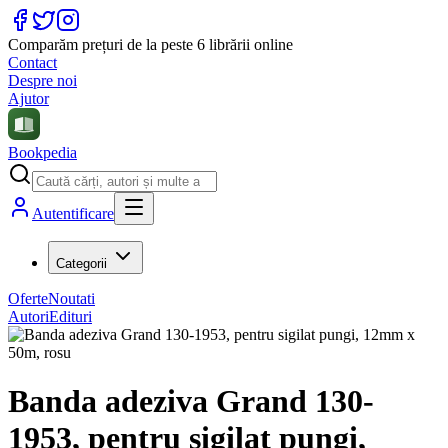
Comparăm prețuri de la peste 6 librării online
Contact
Despre noi
Ajutor
Bookpedia
Autentificare
Categorii
Oferte
Noutati
Autori
Edituri
Banda adeziva Grand 130-
1953, pentru sigilat pungi,