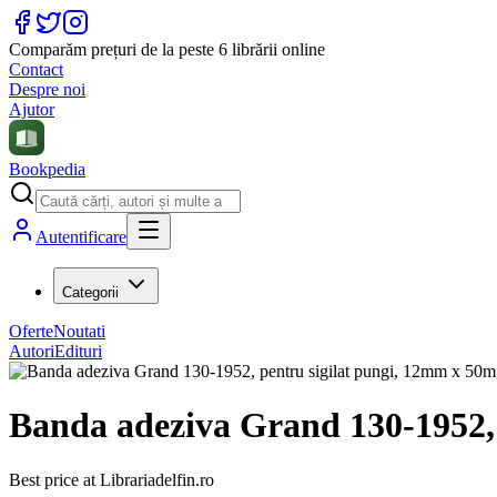
Comparăm prețuri de la peste 6 librării online
Contact
Despre noi
Ajutor
Bookpedia
Autentificare
Categorii
Oferte
Noutati
Autori
Edituri
Banda adeziva Grand 130-1952, 
Best price at
Librariadelfin.ro