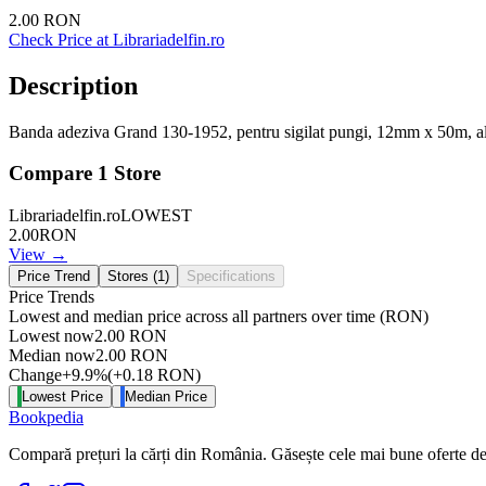
2.00
RON
Check Price at
Librariadelfin.ro
Description
Banda adeziva Grand 130-1952, pentru sigilat pungi, 12mm x 50m, a
Compare
1
Store
Librariadelfin.ro
LOWEST
2.00
RON
View →
Price Trend
Stores (
1
)
Specifications
Price Trends
Lowest and median price across all partners over time
(RON)
Lowest now
2.00
RON
Median now
2.00
RON
Change
+
9.9
%
(
+
0.18
RON
)
Lowest Price
Median Price
Bookpedia
Compară prețuri la cărți din România. Găsește cele mai bune oferte de la