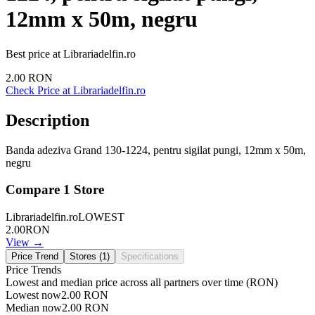
12mm x 50m, negru
Best price at
Librariadelfin.ro
2.00
RON
Check Price at
Librariadelfin.ro
Description
Banda adeziva Grand 130-1224, pentru sigilat pungi, 12mm x 50m,
negru
Compare
1
Store
Librariadelfin.ro
LOWEST
2.00
RON
View →
Price Trend
Stores (
1
)
Specifications
Price Trends
Lowest and median price across all partners over time
(RON)
Lowest now
2.00
RON
Median now
2.00
RON