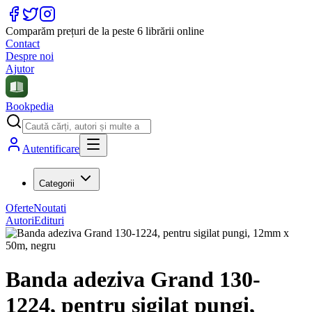
Comparăm prețuri de la peste 6 librării online
Contact
Despre noi
Ajutor
Bookpedia
Autentificare
Categorii
Oferte
Noutati
Autori
Edituri
Banda adeziva Grand 130-
1224, pentru sigilat pungi,