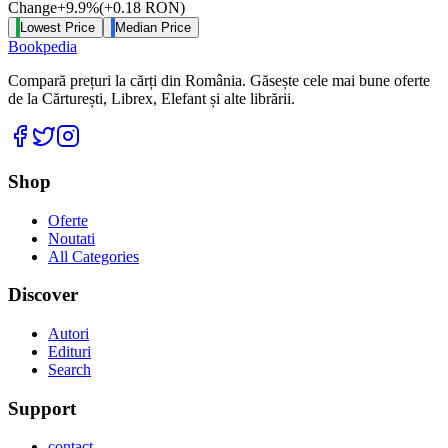
Change
+
9.9
%
(
+
0.18
RON
)
Lowest Price
Median Price
Bookpedia
Compară prețuri la cărți din România. Găsește cele mai bune oferte
de la Cărturești, Librex, Elefant și alte librării.
Facebook
Twitter
Instagram
Shop
Oferte
Noutati
All Categories
Discover
Autori
Edituri
Search
Support
contact