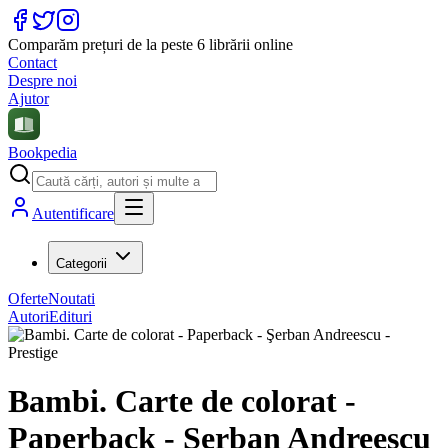
Comparăm prețuri de la peste 6 librării online
Contact
Despre noi
Ajutor
Bookpedia
Autentificare
Categorii
Oferte
Noutati
Autori
Edituri
Bambi. Carte de colorat -
Paperback - Şerban Andreescu