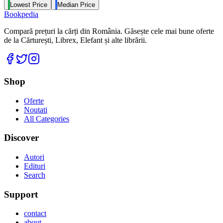
Lowest Price
Median Price
Bookpedia
Compară prețuri la cărți din România. Găsește cele mai bune oferte
de la Cărturești, Librex, Elefant și alte librării.
Facebook
Twitter
Instagram
Shop
Oferte
Noutati
All Categories
Discover
Autori
Edituri
Search
Support
contact
about