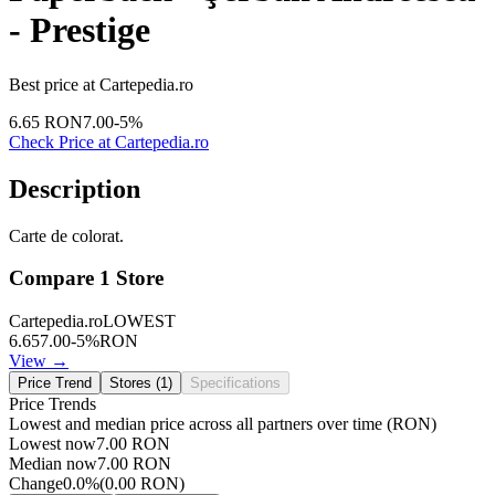
- Prestige
Best price at
Cartepedia.ro
6.65
RON
7.00
-
5
%
Check Price at
Cartepedia.ro
Description
Carte de colorat.
Compare
1
Store
Cartepedia.ro
LOWEST
6.65
7.00
-
5
%
RON
View →
Price Trend
Stores (
1
)
Specifications
Price Trends
Lowest and median price across all partners over time
(RON)
Lowest now
7.00
RON
Median now
7.00
RON
Change
0.0
%
(
0.00
RON
)