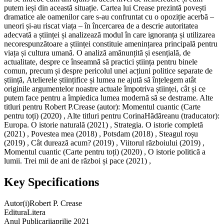
putem ieși din această situație. Cartea lui Crease prezintă povești
dramatice ale oamenilor care s-au confruntat cu o opoziție acerbă –
uneori și-au riscat viața – în încercarea de a descrie autoritatea
adecvată a științei și analizează modul în care ignoranța și utilizarea
necorespunzătoare a științei constituie amenințarea principală pentru
viața și cultura umană. O analiză amănunțită și esențială, de
actualitate, despre ce înseamnă să practici știința pentru binele
comun, precum și despre pericolul unei acțiuni politice separate de
știință, Atelierele științifice și lumea ne ajută să înțelegem atât
originile argumentelor noastre actuale împotriva științei, cât și ce
putem face pentru a împiedica lumea modernă să se destrame. Alte
titluri pentru Robert P.Crease (autor): Momentul cuantic (Carte
pentru toți) (2020) , Alte titluri pentru CorinaHădăreanu (traducator):
Europa. O istorie naturală (2021) , Strategia. O istorie completă
(2021) , Povestea mea (2018) , Potsdam (2018) , Steagul roșu
(2019) , Cât durează acum? (2019) , Viitorul războiului (2019) ,
Momentul cuantic (Carte pentru toți) (2020) , O istorie politică a
lumii. Trei mii de ani de război și pace (2021) ,
Key Specifications
Autor(i)
Robert P. Crease
Editura
Litera
Anul Publicarii
aprilie 2021