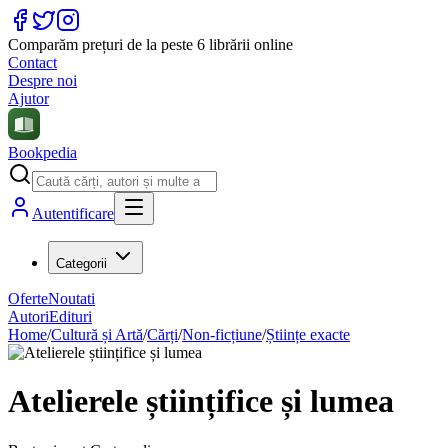
Comparăm prețuri de la peste 6 librării online
Contact
Despre noi
Ajutor
Bookpedia
Autentificare
Categorii
Oferte
Noutati
Autori
Edituri
Home
/
Cultură și Artă
/
Cărți
/
Non-ficțiune
/
Științe exacte
Atelierele științifice și lumea