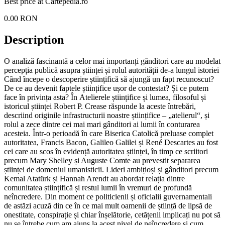
Best price at
Cartepedia.ro
0.00
RON
Description
O analiză fascinantă a celor mai importanți gânditori care au modelat
percepția publică asupra științei și rolul autorității de-a lungul istoriei
Când începe o descoperire științifică să ajungă un fapt recunoscut?
De ce au devenit faptele științifice ușor de contestat? Și ce putem
face în privința asta? În Atelierele științifice și lumea, filosoful și
istoricul științei Robert P. Crease răspunde la aceste întrebări,
descriind originile infrastructurii noastre științifice – „atelierul“, și
rolul a zece dintre cei mai mari gânditori ai lumii în conturarea
acesteia. Într-o perioadă în care Biserica Catolică preluase complet
autoritatea, Francis Bacon, Galileo Galilei și René Descartes au fost
cei care au scos în evidență autoritatea științei, în timp ce scriitori
precum Mary Shelley și Auguste Comte au prevestit separarea
științei de domeniul umanisticii. Lideri ambițioși și gânditori precum
Kemal Atatürk și Hannah Arendt au abordat relația dintre
comunitatea științifică și restul lumii în vremuri de profundă
neîncredere. Din moment ce politicienii și oficialii guvernamentali
de astăzi acuză din ce în ce mai mult oamenii de știință de lipsă de
onestitate, conspirație și chiar înșelătorie, cetățenii implicați nu pot să
nu se întrebe cum am ajuns la acest nivel de neîncredere și cum