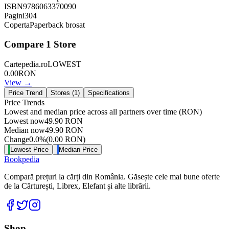
ISBN
9786063370090
Pagini
304
Coperta
Paperback brosat
Compare
1
Store
Cartepedia.ro
LOWEST
0.00
RON
View →
Price Trend
Stores (
1
)
Specifications
Price Trends
Lowest and median price across all partners over time
(RON)
Lowest now
49.90
RON
Median now
49.90
RON
Change
0.0
%
(
0.00
RON
)
Lowest Price
Median Price
Bookpedia
Compară prețuri la cărți din România. Găsește cele mai bune oferte
de la Cărturești, Librex, Elefant și alte librării.
Facebook
Twitter
Instagram
Shop