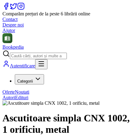
Comparăm prețuri de la peste 6 librării online
Contact
Despre noi
Ajutor
Bookpedia
Autentificare
Categorii
Oferte
Noutati
Autori
Edituri
Ascutitoare simpla CNX 1002,
1 orificiu, metal