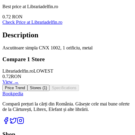
Best price at
Librariadelfin.ro
0.72
RON
Check Price at
Librariadelfin.ro
Description
Ascutitoare simpla CNX 1002, 1 orificiu, metal
Compare
1
Store
Librariadelfin.ro
LOWEST
0.72
RON
View →
Price Trend
Stores (
1
)
Specifications
Bookpedia
Compară prețuri la cărți din România. Găsește cele mai bune oferte
de la Cărturești, Librex, Elefant și alte librării.
Facebook
Twitter
Instagram
Shop