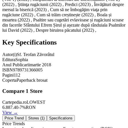
(2022) , Ştiinţa rugăciunii (2022) , Predici (2023) , Învăţături despre
mersul la biserică (2023) , Cum să ne îmbogăţim viaţa prin
rugăciune (2022) , Cum să trăim creștinește (2022) , Boala și
moartea (2022) , Psaltire sau cugetări evlavioase și rugăciuni scoase
din facerile Sfântului Efrem Șirul și așezate după rânduiala Psalmilor
lui David (2022) , Despre biruirea păcatului (2022) ,
Key Specifications
Autor(i)
Sf. Teofan Zăvorâtul
Editura
Sophia
Anul Publicarii
martie 2018
ISBN
9789731366005
Pagini
112
Coperta
Paperback brosat
Compare
1
Store
Cartepedia.ro
LOWEST
6.88
7.40
-
7
%
RON
View →
Price Trend
Stores (
1
)
Specifications
Price Trends