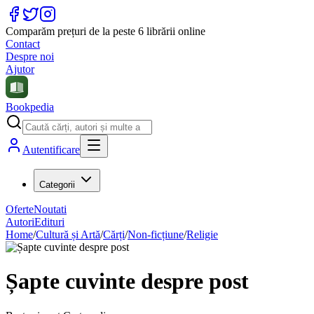
Comparăm prețuri de la peste 6 librării online
Contact
Despre noi
Ajutor
Bookpedia
Autentificare
Categorii
Oferte
Noutati
Autori
Edituri
Home
/
Cultură și Artă
/
Cărți
/
Non-ficțiune
/
Religie
Șapte cuvinte despre post