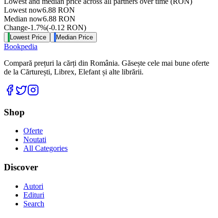
Lowest and median price across all partners over time
(RON)
Lowest now
6.88
RON
Median now
6.88
RON
Change
-1.7
%
(
-0.12
RON
)
Lowest Price
Median Price
Bookpedia
Compară prețuri la cărți din România. Găsește cele mai bune oferte
de la Cărturești, Librex, Elefant și alte librării.
Facebook
Twitter
Instagram
Shop
Oferte
Noutati
All Categories
Discover
Autori
Edituri
Search