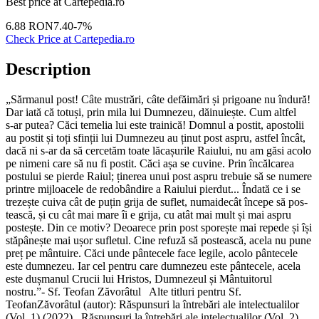
Best price at
Cartepedia.ro
6.88
RON
7.40
-
7
%
Check Price at
Cartepedia.ro
Description
„Sărma­nul post! Câte mustrări, câte defăimări și prigoane nu îndură!
Dar iată că totuși, prin mila lui Dumnezeu, dăi­nu­ieș­te. Cum altfel
s‑ar putea? Căci temelia lui este trainică! Domnul a postit, apostolii
au postit și toți sfinții lui Dumnezeu au ți­nut post aspru, astfel încât,
dacă ni s‑ar da să cercetăm toa­te lăcașurile Raiului, nu am găsi acolo
pe nimeni care să nu fi postit. ­Căci așa se cuvine. Prin încălcarea
postului se pierde Raiul; ținerea unui post aspru trebuie să se numere
printre mijloacele de redobândire a Raiului pierdut... Îndată ce i se
trezește cuiva cât de puțin gri­ja de suflet, numaidecât începe să pos­
tească, și cu cât mai mare îi e grija, cu atât mai mult și mai aspru
postește. Din ce motiv? Deoarece prin post sporește mai repede și își
stăpânește mai ușor sufletul. Cine refuză să postească, acela nu pune
preț pe mân­tuire. Căci unde pânte­ce­le face legile, acolo pântecele
este dumnezeu. Iar cel pentru care dumnezeu este pântecele, acela
este dușmanul Cru­cii lui Hristos, Dumnezeul și Mântuitorul
nostru.”- Sf. Teofan Zăvorâtul Alte titluri pentru Sf.
TeofanZăvorâtul (autor): Răspunsuri la întrebări ale intelectualilor
(Vol. 1) (2022) , Răspunsuri la întrebări ale intelectualilor (Vol. 2)